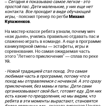
– Сегодня я показываю самое легкое - это
простой пас. Дети маленькие, у них еще нет
контакта. Все проходит в виде обучающей
игры,
- пояснил тренер по регби
Михаил
Кулаженков
.
На мастер-классе ребята узнали, почему мяч
«как дыня», учились правильно отдавать пас и
слаженно играть в команде. А еще в программе
каникулярной смены — эстафеты, игры и
соревнования. Но самая ожидаемая часть
этого "Летнего приключения" — сплав по реке
Уй.
- Новой традицией стал поход. Это самая
любимая часть в программе, потому что в
поход мы отправляемся с ночевкой. А это сразу
приключения, без мамы и папы. Дети сами
организовывают свой быт, готовят еду. Для них
есть какие-то преодоления, но мы видим, что
ребята в эти моменты вырастают, становятся
более сплоченными,
- сказала директор Центра