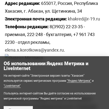
Адрес редакции:
655017, Россия, Республика
Хакасия, г. Абакан, ул. Щетинкина, 34
Электронная почта редакции:
khakred@r-19.ru
Телефоны редакции:
8(3902) 22-23-35 -
приемная, 222-248 - бухгалтерия, +7 961 743
2230 - отдел рекламы,
elena.s.korotkowa@yandex.ru
.
Об использовании Яндекс Метрика и
LiveInternet
На интернет-сайте "Электронная версия газеты "Хакасия"
используется сервис метрических программ
"Яндекс Метрика"
и
"LiveInternet"
Пользуясь интернет-сайтом Вы даёте согласие на использование
2008-2026 © Государственное автономное
метрической программы "Яндекс метрика" и LiveInternet
учреждение Республики Хакасия «Редакция