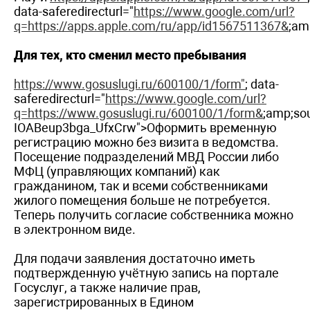
data-saferedirecturl="
https://www.google.com/url?
q=https://apps.apple.com/ru/app/id1567511367&
;am
Для тех, кто сменил место пребывания
https://www.gosuslugi.ru/600100/1/form"
; data-
saferedirecturl="
https://www.google.com/url?
q=https://www.gosuslugi.ru/600100/1/form&
;amp;s
IOABeup3bga_UfxCrw">Оформить временную
регистрацию можно без визита в ведомства.
Посещение подразделений МВД России либо
МФЦ (управляющих компаний) как
гражданином, так и всеми собственниками
жилого помещения больше не потребуется.
Теперь получить согласие собственника можно
в электронном виде.
Для подачи заявления достаточно иметь
подтвержденную учётную запись на портале
Госуслуг, а также наличие прав,
зарегистрированных в Едином