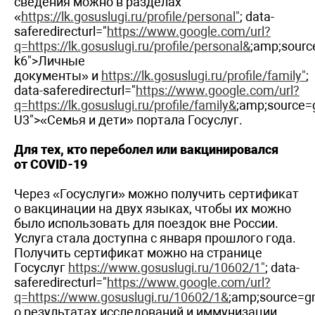
сведения можно в разделах
«
https://lk.gosuslugi.ru/profile/personal"
; data-
saferedirecturl="
https://www.google.com/url?
q=https://lk.gosuslugi.ru/profile/personal&
;amp;sour
k6">Личные
документы» и
https://lk.gosuslugi.ru/profile/family"
;
data-saferedirecturl="
https://www.google.com/url?
q=https://lk.gosuslugi.ru/profile/family&
;amp;source
U3">«Семья и дети» портала Госуслуг.
Для тех, кто переболел или вакцинировался
от COVID-19
Через «Госуслуги» можно получить сертификат
о вакцинации на двух языках, чтобы их можно
было использовать для поездок вне России.
Услуга стала доступна с января прошлого года.
Получить сертификат можно на странице
Госуслуг
https://www.gosuslugi.ru/10602/1"
; data-
saferedirecturl="
https://www.google.com/url?
q=https://www.gosuslugi.ru/10602/1&
;amp;source=
о результатах исследований и иммунизации