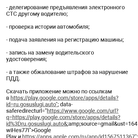
- делегирование предъявления электронного
СТС другому водителю;
- проверка истории автомобиля;
- подача заявления на регистрацию машины;
- запись на замену водительского
удостоверения;
- а также обжалование штрафов за нарушение
ПДД.
Скачать приложение можно по ссылкам
в
https://play.google.com/store/apps/details?
id=ru.gosuslugi.auto"
; data-
saferedirecturl="
https://www.google.com/url?
q=https://play.google.com/store/apps/details?
id%3Dru.gosuslugi.auto&
;amp;source=gmail&ust=1
wiHes77I">Google
Play и
https://apps.apple.com/ru/app/id1567511367"
;