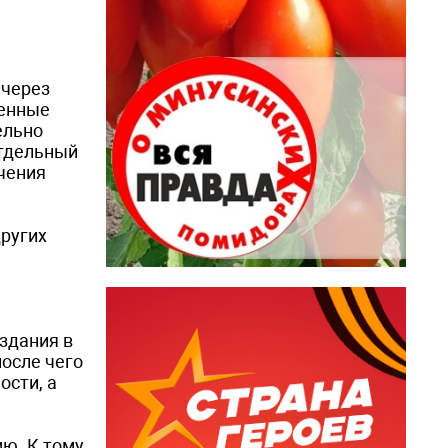
 через
венные
ельно
отдельный
чения
других
здания в
осле чего
ости, а
ию. К тому