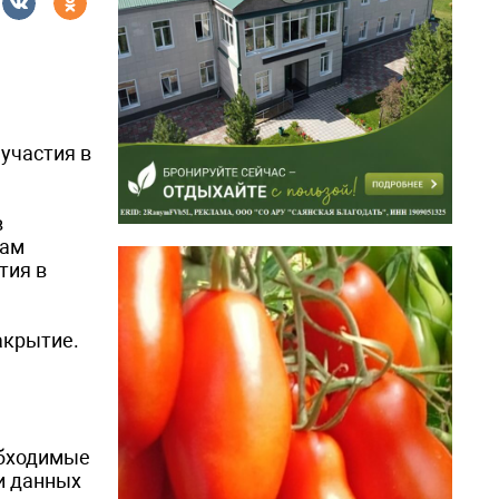
участия в
в
кам
тия в
акрытие.
обходимые
и данных