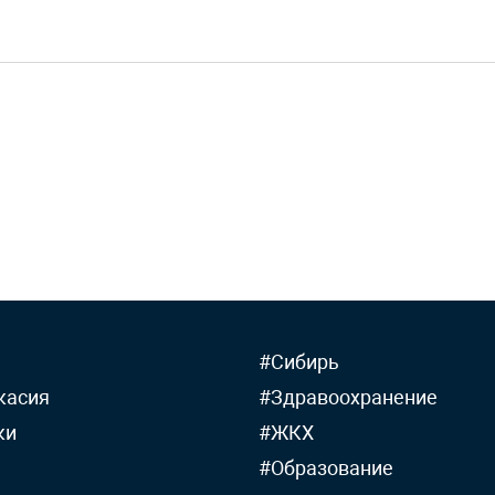
#Сибирь
касия
#Здравоохранение
ки
#ЖКХ
#Образование