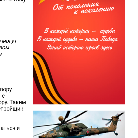
 могут
евом
а
овору
 с
ору. Таким
астройщик
аться и