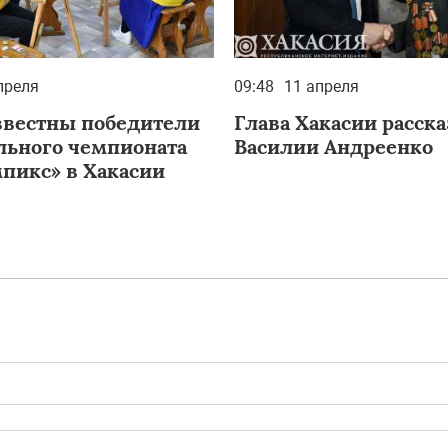
преля
09:48
11 апреля
звестны победители
Глава Хакасии расска
льного чемпионата
Василии Андреенко
пикс» в Хакасии