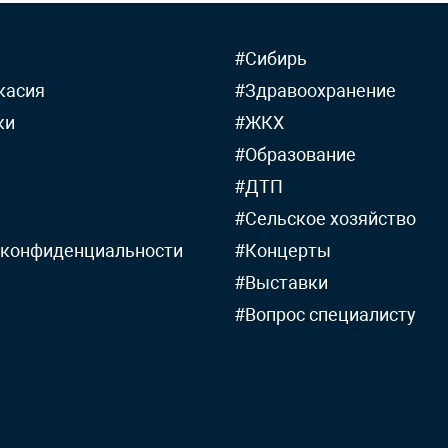
#Сибирь
касия
#Здравоохранение
ки
#ЖКХ
#Образование
#ДТП
#Сельское хозяйство
 конфиденциальности
#Концерты
#Выставки
#Вопрос специалисту