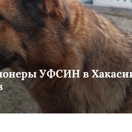
ионеры УФСИН в Хакаси
в