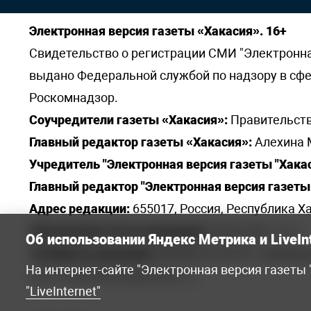
Электронная версия газеты «Хакасия». 16+
Свидетельство о регистрации СМИ "Электронная 
выдано Федеральной службой по надзору в сф
Роскомнадзор.
Соучредители газеты «Хакасия»:
Правительств
Главный редактор газеты «Хакасия»:
Алехина 
Учредитель "Электронная версия газеты "Хакас
Главный редактор "Электронная версия газеты 
Адрес редакции:
655017, Россия, Республика Ха
Электронная почта редакции:
khakred@r-19.ru
Об использовании Яндекс Метрика и LiveIn
Телефоны редакции:
8(3902) 22-23-35 - приемна
На интернет-сайте "Электронная версия газеты
elena.s.korotkowa@yandex.ru
.
"LiveInternet"