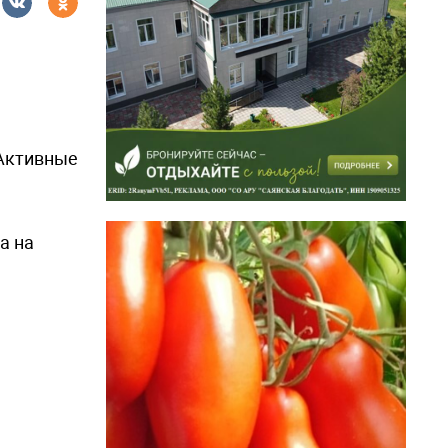
 Активные
а на