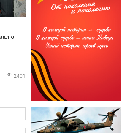
зал о
2401