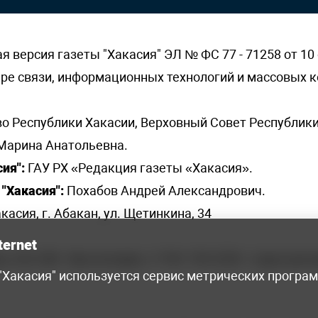
версия газеты "Хакасия" ЭЛ № ФС 77 - 71258 от 10 
ере связи, информационных технологий и массовых
о Республики Хакасии, Верховный Совет Республики
Марина Анатольевна.
ия":
ГАУ РХ «Редакция газеты «Хакасия».
"Хакасия":
Похабов Андрей Александрович.
касия, г. Абакан, ул. Щетинкина, 34
ternet
я, 222-248 - бухгалтерия, +7 961 743 2230 - отдел рек
 "Хакасия" используется сервис метрических програ