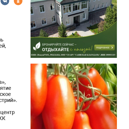
ль
ей,
а»,
иятие
нское
стрий».
 центр
МКК