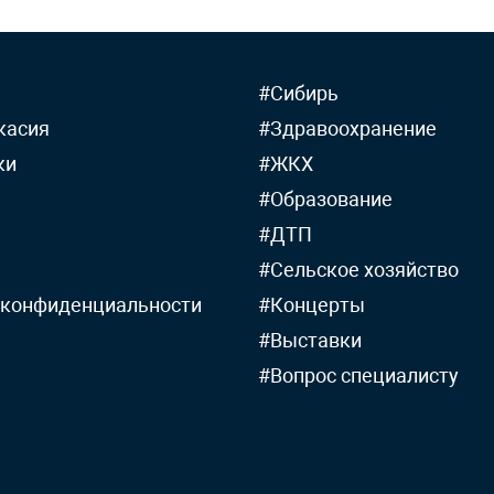
#Сибирь
касия
#Здравоохранение
ки
#ЖКХ
#Образование
#ДТП
#Сельское хозяйство
 конфиденциальности
#Концерты
#Выставки
#Вопрос специалисту