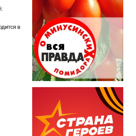
s-
одится в