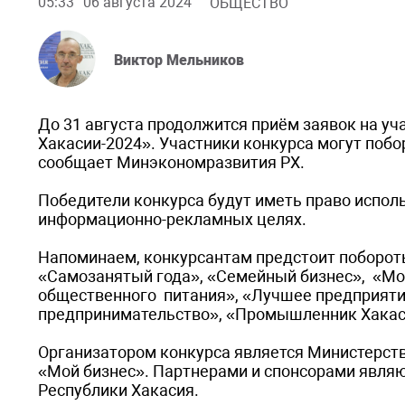
05:33
06 августа 2024
ОБЩЕСТВО
Виктор Мельников
До 31 августа продолжится приём заявок на у
Хакасии-2024». Участники конкурса могут побор
сообщает Минэкономразвития РХ.
Победители конкурса будут иметь право испол
информационно-рекламных целях.
Напоминаем, конкурсантам предстоит побороть
«Самозанятый года», «Семейный бизнес», «М
общественного питания», «Лучшее предприятие
предпринимательство», «Промышленник Хакаси
Организатором конкурса является Министерств
«Мой бизнес». Партнерами и спонсорами явля
Республики Хакасия.