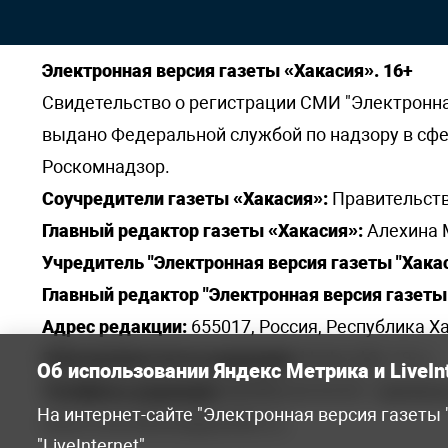
Электронная версия газеты «Хакасия». 16+
Свидетельство о регистрации СМИ "Электронная 
выдано Федеральной службой по надзору в сф
Роскомнадзор.
Соучредители газеты «Хакасия»:
Правительств
Главный редактор газеты «Хакасия»:
Алехина 
Учредитель "Электронная версия газеты "Хакас
Главный редактор "Электронная версия газеты 
Адрес редакции:
655017, Россия, Республика Ха
Электронная почта редакции:
khakred@r-19.ru
Об использовании Яндекс Метрика и LiveIn
Телефоны редакции:
8(3902) 22-23-35 - приемна
На интернет-сайте "Электронная версия газеты
elena.s.korotkowa@yandex.ru
.
"LiveInternet"