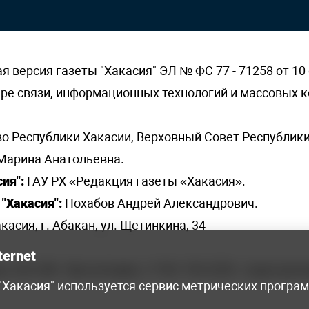
версия газеты "Хакасия" ЭЛ № ФС 77 - 71258 от 10 
ере связи, информационных технологий и массовых
о Республики Хакасии, Верховный Совет Республики
Марина Анатольевна.
ия":
ГАУ РХ «Редакция газеты «Хакасия».
"Хакасия":
Похабов Андрей Александрович.
касия, г. Абакан, ул. Щетинкина, 34
ternet
я, 222-248 - бухгалтерия, +7 961 743 2230 - отдел рек
 "Хакасия" используется сервис метрических програ