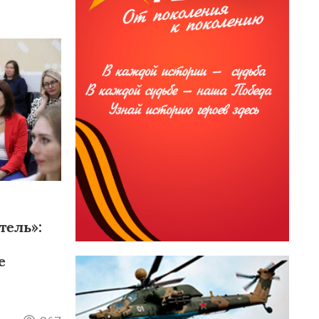
ель»:
е