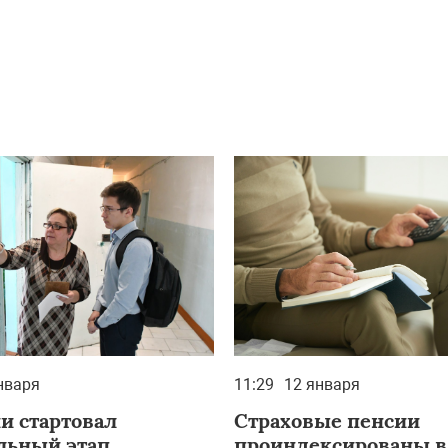
нваря
11:29
12 января
и стартовал
Страховые пенсии
льный этап
проиндексированы в