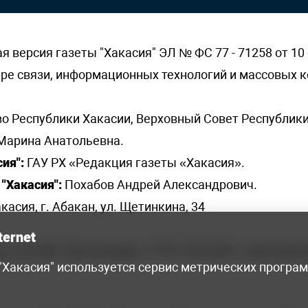
версия газеты "Хакасия" ЭЛ № ФС 77 - 71258 от 10 
ере связи, информационных технологий и массовых
о Республики Хакасии, Верховный Совет Республики
Марина Анатольевна.
ия":
ГАУ РХ «Редакция газеты «Хакасия».
"Хакасия":
Похабов Андрей Александрович.
касия, г. Абакан, ул. Щетинкина, 34
ternet
я, 222-248 - бухгалтерия, +7 961 743 2230 - отдел рек
 "Хакасия" используется сервис метрических програ