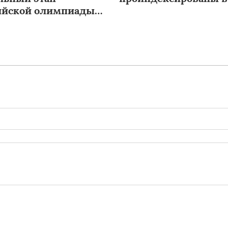
ийской олимпиады
иков