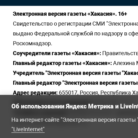
Электронная версия газеты «Хакасия». 16+
Свидетельство о регистрации СМИ "Электронная 
выдано Федеральной службой по надзору в сф
Роскомнадзор.
Соучредители газеты «Хакасия»:
Правительств
Главный редактор газеты «Хакасия»:
Алехина 
Учредитель "Электронная версия газеты "Хакас
Главный редактор "Электронная версия газеты 
Адрес редакции:
655017, Россия, Республика Ха
Электронная почта редакции:
khakred@r-19.ru
Об использовании Яндекс Метрика и LiveIn
Телефоны редакции:
8(3902) 22-23-35 - приемна
На интернет-сайте "Электронная версия газеты
elena.s.korotkowa@yandex.ru
.
"LiveInternet"