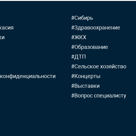
#Сибирь
касия
#Здравоохранение
ки
#ЖКХ
#Образование
#ДТП
#Сельское хозяйство
 конфиденциальности
#Концерты
#Выставки
#Вопрос специалисту