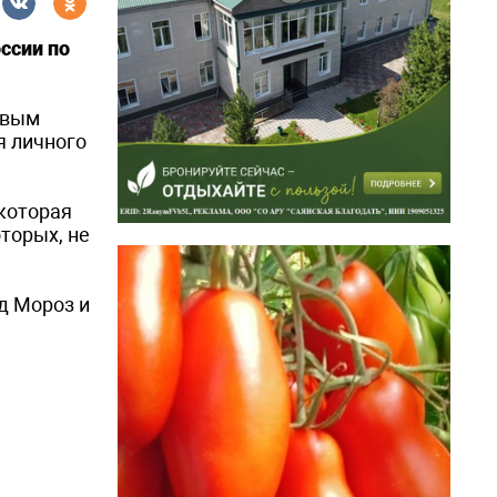
ссии по
овым
я личного
которая
торых, не
д Мороз и