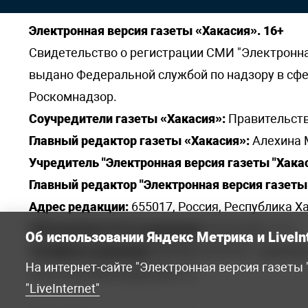
Электронная версия газеты «Хакасия». 16+
Свидетельство о регистрации СМИ "Электронная 
выдано Федеральной службой по надзору в сф
Роскомнадзор.
Соучредители газеты «Хакасия»:
Правительств
Главный редактор газеты «Хакасия»:
Алехина 
Учредитель "Электронная версия газеты "Хакас
Главный редактор "Электронная версия газеты 
Адрес редакции:
655017, Россия, Республика Ха
Электронная почта редакции:
khakred@r-19.ru
Об использовании Яндекс Метрика и LiveIn
Телефоны редакции:
8(3902) 22-23-35 - приемна
На интернет-сайте "Электронная версия газеты
elena.s.korotkowa@yandex.ru
.
"LiveInternet"