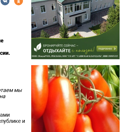
ие
сии.
ботаем мы
на
лами
спублике и