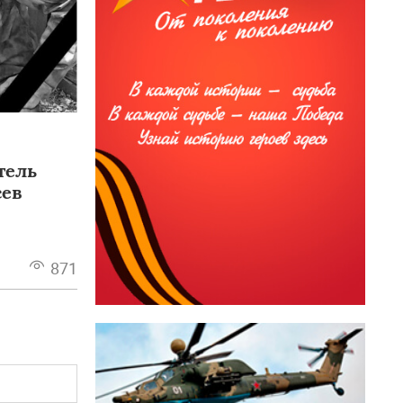
тель
сев
871