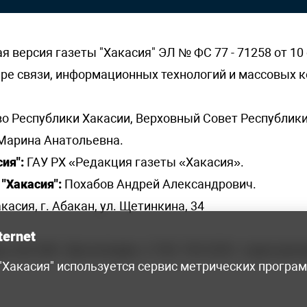
версия газеты "Хакасия" ЭЛ № ФС 77 - 71258 от 10 
ере связи, информационных технологий и массовых
о Республики Хакасии, Верховный Совет Республики
Марина Анатольевна.
ия":
ГАУ РХ «Редакция газеты «Хакасия».
"Хакасия":
Похабов Андрей Александрович.
касия, г. Абакан, ул. Щетинкина, 34
ternet
я, 222-248 - бухгалтерия, +7 961 743 2230 - отдел рек
 "Хакасия" используется сервис метрических програ