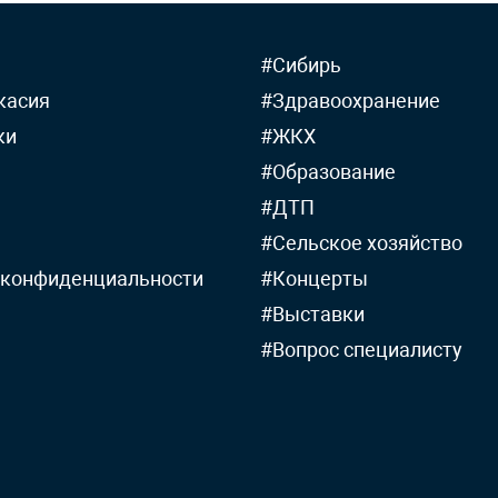
#Сибирь
касия
#Здравоохранение
ки
#ЖКХ
#Образование
#ДТП
#Сельское хозяйство
 конфиденциальности
#Концерты
#Выставки
#Вопрос специалисту