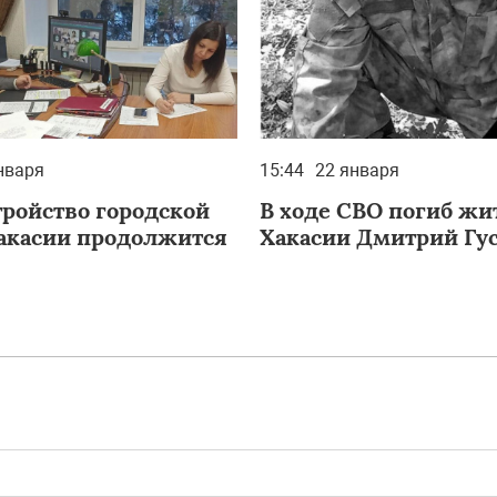
нваря
15:44
22 января
тройство городской
В ходе СВО погиб жи
акасии продолжится
Хакасии Дмитрий Гу