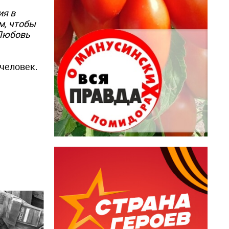
ия в
м, чтобы
 Любовь
человек.