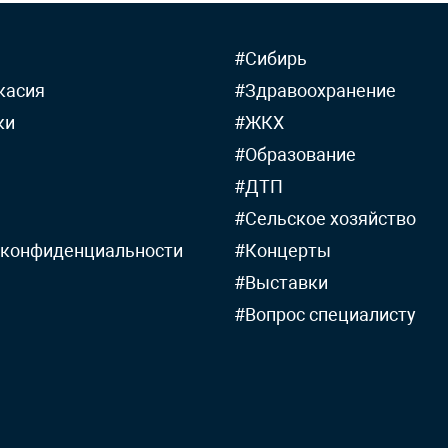
#Сибирь
касия
#Здравоохранение
ки
#ЖКХ
#Образование
#ДТП
#Сельское хозяйство
 конфиденциальности
#Концерты
#Выставки
#Вопрос специалисту