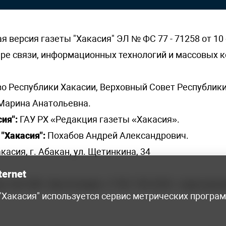
версия газеты "Хакасия" ЭЛ № ФС 77 - 71258 от 10 
ере связи, информационных технологий и массовых
о Республики Хакасии, Верховный Совет Республики
Марина Анатольевна.
ия":
ГАУ РХ «Редакция газеты «Хакасия».
"Хакасия":
Похабов Андрей Александрович.
касия, г. Абакан, ул. Щетинкина, 34
ternet
я, 222-248 - бухгалтерия, +7 961 743 2230 - отдел рек
 "Хакасия" используется сервис метрических програ