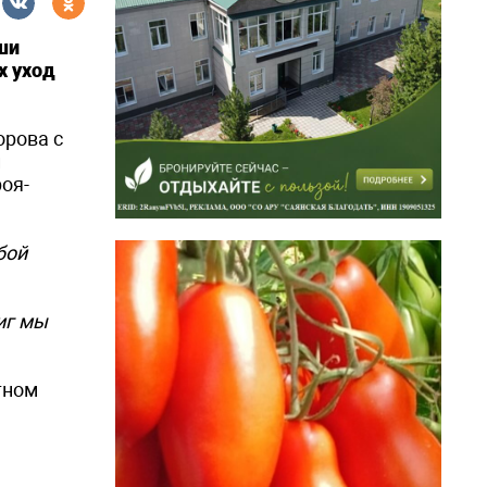
ши
х уход
орова с
й
оя-
бой
иг мы
тном