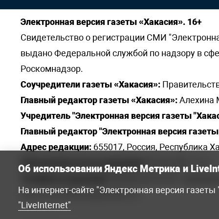
Электронная версия газеты «Хакасия». 16+
Свидетельство о регистрации СМИ "Электронная 
выдано Федеральной службой по надзору в сф
Роскомнадзор.
Соучредители газеты «Хакасия»:
Правительств
Главный редактор газеты «Хакасия»:
Алехина 
Учредитель "Электронная версия газеты "Хакас
Главный редактор "Электронная версия газеты 
Адрес редакции:
655017, Россия, Республика Ха
Электронная почта редакции:
khakred@r-19.ru
Об использовании Яндекс Метрика и LiveIn
Телефоны редакции:
8(3902) 22-23-35 - приемна
На интернет-сайте "Электронная версия газеты
elena.s.korotkowa@yandex.ru
.
"LiveInternet"