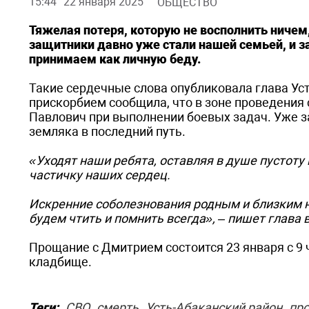
15:44
22 января 2025
ОБЩЕСТВО
Тяжелая потеря, которую не восполнить ничем
защитники давно уже стали нашей семьей, и з
принимаем как личную беду.
Такие сердечные слова опубликовала глава Уст
прискорбием сообщила, что в зоне проведения
Павлович при выполнении боевых задач. Уже за
земляка в последний путь.
«Уходят наши ребята, оставляя в душе пустоту и
частичку наших сердец.
Искренние соболезнования родным и близким н
будем чтить и помнить всегда», – пишет глава в
Прощание с Дмитрием состоится 23 января с 9 
кладбище.
Теги:
СВО
смерть
Усть-Абаканский район
пр