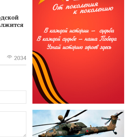
одской
олжится
2034