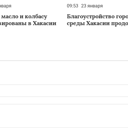
нваря
09:53
23 января
 масло и колбасу
Благоустройство гор
зированы в Хакасии
среды Хакасии прод