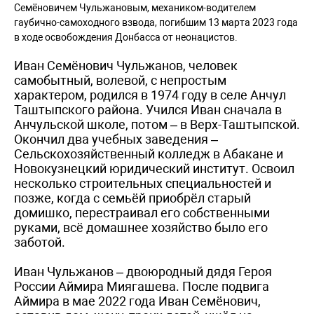
Семёновичем Чульжановым, механиком-водителем
гаубично-самоходного взвода, погибшим 13 марта 2023 года
в ходе освобождения Донбасса от неонацистов.
Иван Семёнович Чульжанов, человек
самобытный, волевой, с непростым
характером, родился в 1974 году в селе Анчул
Таштыпского района. Учился Иван сначала в
Анчульской школе, потом – в Верх-Таштыпской.
Окончил два учебных заведения –
Сельскохозяйственный колледж в Абакане и
Новокузнецкий юридический институт. Освоил
несколько строительных специальностей и
позже, когда с семьёй приобрёл старый
домишко, перестраивал его собственными
руками, всё домашнее хозяйство было его
заботой.
Иван Чульжанов – двоюродный дядя Героя
России Аймира Миягашева. После подвига
Аймира в мае 2022 года Иван Семёнович,