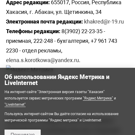
Адрес редакции:
655017, Россия, Республика
Хакасия, г. Абакан, ул. Щетинкина, 34
Электронная почта редакции:
khakred@r-19.ru
Телефоны редакции:
8(3902) 22-23-35 -
приемная, 222-248 - бухгалтерия, +7 961 743
2230 - отдел рекламы,
elena.s.korotkowa@yandex.ru
.
Об использовании Яндекс Метрика и
LiveInternet
На интернет-сайте "Электронная версия газеты "Хакасия"
используется сервис метрических программ
"Яндекс Метрика"
и
"LiveInternet"
Пользуясь интернет-сайтом Вы даёте согласие на использование
2008-2026 © Государственное автономное
метрической программы "Яндекс метрика" и LiveInternet
учреждение Республики Хакасия «Редакция
Принимаю