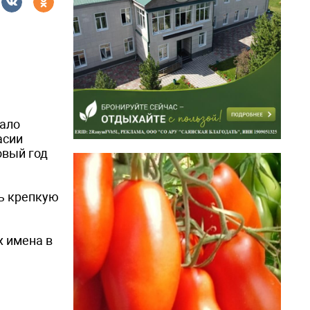
чало
асии
овый год
ь крепкую
х имена в