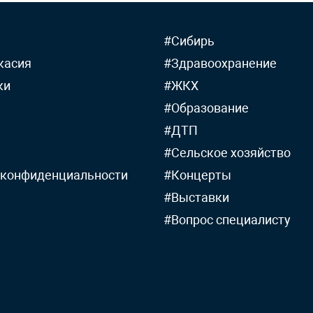
#Сибирь
касия
#Здравоохранение
ки
#ЖКХ
#Образование
#ДТП
#Сельское хозяйство
 конфиденциальности
#Концерты
#Выставки
#Вопрос специалисту