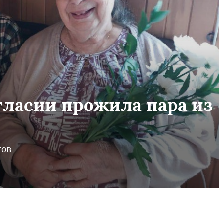
огласии прожила пара из
гов