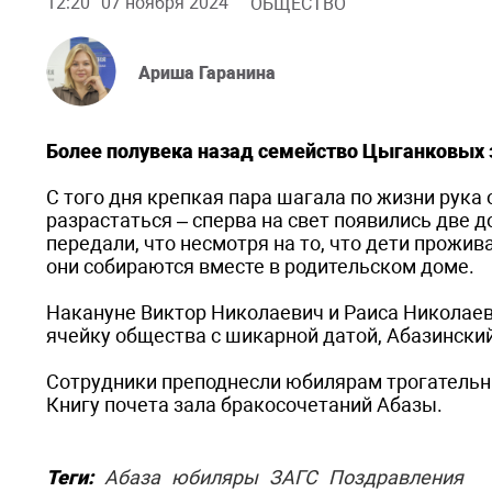
12:20
07 ноября 2024
ОБЩЕСТВО
Ариша Гаранина
Более полувека назад семейство Цыганковых 
С того дня крепкая пара шагала по жизни рука
разрастаться – сперва на свет появились две д
передали, что несмотря на то, что дети прожи
они собираются вместе в родительском доме.
Накануне Виктор Николаевич и Раиса Николае
ячейку общества с шикарной датой, Абазински
Сотрудники преподнесли юбилярам трогательный
Книгу почета зала бракосочетаний Абазы.
Теги:
Абаза
юбиляры
ЗАГС
Поздравления