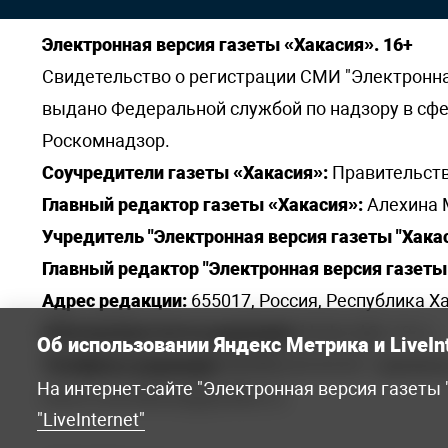
Электронная версия газеты «Хакасия». 16+
Свидетельство о регистрации СМИ "Электронная 
выдано Федеральной службой по надзору в сф
Роскомнадзор.
Соучредители газеты «Хакасия»:
Правительств
Главный редактор газеты «Хакасия»:
Алехина 
Учредитель "Электронная версия газеты "Хакас
Главный редактор "Электронная версия газеты 
Адрес редакции:
655017, Россия, Республика Ха
Электронная почта редакции:
khakred@r-19.ru
Об использовании Яндекс Метрика и LiveIn
Телефоны редакции:
8(3902) 22-23-35 - приемна
На интернет-сайте "Электронная версия газеты
elena.s.korotkowa@yandex.ru
.
"LiveInternet"