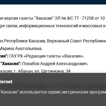
версия газеты "Хакасия" ЭЛ № ФС 77 - 71258 от 10 
ере связи, информационных технологий и массовых
о Республики Хакасии, Верховный Совет Республики
Марина Анатольевна.
ия":
ГАУ РХ «Редакция газеты «Хакасия».
"Хакасия":
Похабов Андрей Александрович.
касия, г. Абакан, ул. Щетинкина, 34
ternet
я, 222-248 - бухгалтерия, +7 961 743 2230 - отдел рек
 "Хакасия" используется сервис метрических програ