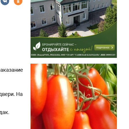
наказание
двери. На
дак.