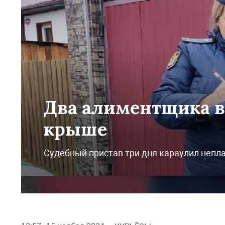
Два алиментщика в
крыше
Судебный пристав три дня караулил непл