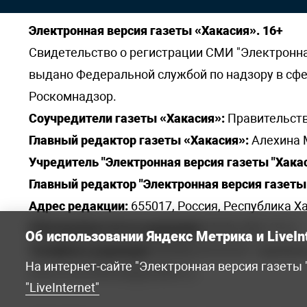
Электронная версия газеты «Хакасия». 16+
Свидетельство о регистрации СМИ "Электронная 
выдано Федеральной службой по надзору в сф
Роскомнадзор.
Соучредители газеты «Хакасия»:
Правительств
Главный редактор газеты «Хакасия»:
Алехина 
Учредитель "Электронная версия газеты "Хакас
Главный редактор "Электронная версия газеты 
Адрес редакции:
655017, Россия, Республика Ха
Электронная почта редакции:
khakred@r-19.ru
Об использовании Яндекс Метрика и LiveIn
Телефоны редакции:
8(3902) 22-23-35 - приемна
На интернет-сайте "Электронная версия газеты
elena.s.korotkowa@yandex.ru
.
"LiveInternet"