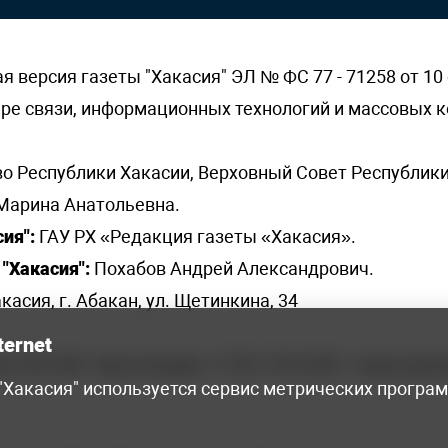
версия газеты "Хакасия" ЭЛ № ФС 77 - 71258 от 10 
ере связи, информационных технологий и массовых
о Республики Хакасии, Верховный Совет Республики
Марина Анатольевна.
ия":
ГАУ РХ «Редакция газеты «Хакасия».
"Хакасия":
Похабов Андрей Александрович.
касия, г. Абакан, ул. Щетинкина, 34
ternet
я, 222-248 - бухгалтерия, +7 961 743 2230 - отдел рек
 "Хакасия" используется сервис метрических програ