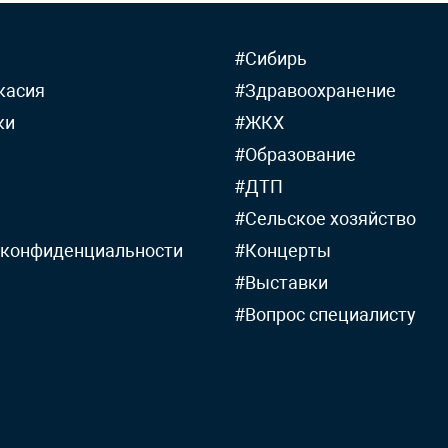
#Сибирь
касия
#Здравоохранение
ки
#ЖКХ
#Образование
#ДТП
#Сельское хозяйство
 конфиденциальности
#Концерты
#Выставки
#Вопрос специалисту