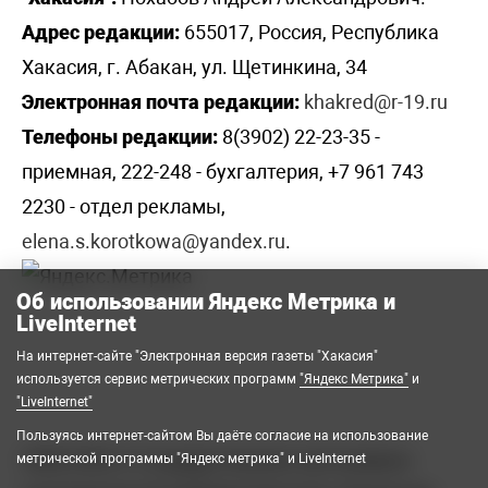
Адрес редакции:
655017, Россия, Республика
Хакасия, г. Абакан, ул. Щетинкина, 34
Электронная почта редакции:
khakred@r-19.ru
Телефоны редакции:
8(3902) 22-23-35 -
приемная, 222-248 - бухгалтерия, +7 961 743
2230 - отдел рекламы,
elena.s.korotkowa@yandex.ru
.
Об использовании Яндекс Метрика и
LiveInternet
На интернет-сайте "Электронная версия газеты "Хакасия"
используется сервис метрических программ
"Яндекс Метрика"
и
"LiveInternet"
Пользуясь интернет-сайтом Вы даёте согласие на использование
2008-2026 © Государственное автономное
метрической программы "Яндекс метрика" и LiveInternet