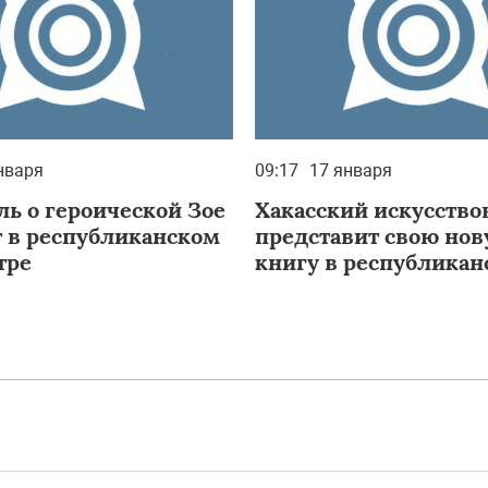
нваря
09:17
17 января
ль о героической Зое
Хакасский искусство
т в республиканском
представит свою но
тре
книгу в республикан
библиотеке