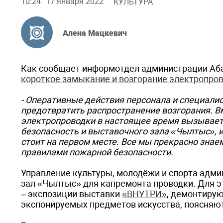
10:24
17 января 2022
КУЛЬТУРА
Алена Мацкевич
Как сообщает информотдел администрации Аба
короткое замыкание и возгорание электропро
- Оперативные действия персонала и специали
предотвратить распространение возгорания. Вм
электропроводки в настоящее время вызывает
безопасность и выставочного зала «Чылтыс», и
стоит на первом месте. Все мы прекрасно знае
правилами пожарной безопасности.
Управление культуры, молодёжи и спорта адм
зал «Чылтыс» для капремонта проводки. Для э
– экспозиции выставки
«ВНУТРИ»
, демонтирую
экспонируемых предметов искусства, поясняю