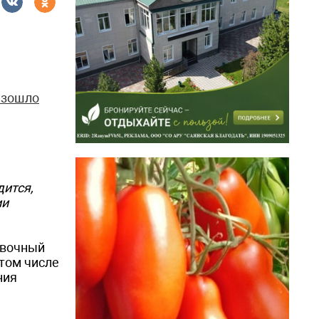
изошло
дится,
ии
авочный
том числе
ния