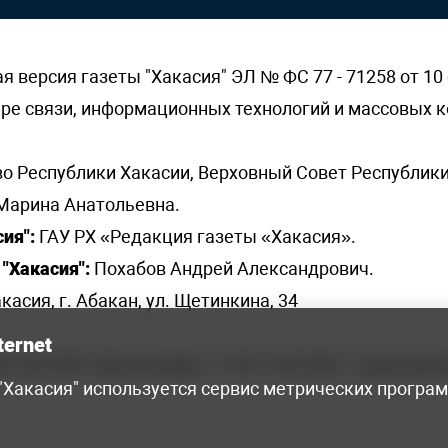
версия газеты "Хакасия" ЭЛ № ФС 77 - 71258 от 10 
ере связи, информационных технологий и массовых
о Республики Хакасии, Верховный Совет Республики
Марина Анатольевна.
ия":
ГАУ РХ «Редакция газеты «Хакасия».
"Хакасия":
Похабов Андрей Александрович.
касия, г. Абакан, ул. Щетинкина, 34
ternet
я, 222-248 - бухгалтерия, +7 961 743 2230 - отдел рек
 "Хакасия" используется сервис метрических програ