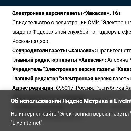
Электронная версия газеты «Хакасия». 16+
Свидетельство о регистрации СМИ "Электронная 
выдано Федеральной службой по надзору в сф
Роскомнадзор.
Соучредители газеты «Хакасия»:
Правительств
Главный редактор газеты «Хакасия»:
Алехина 
Учредитель "Электронная версия газеты "Хакас
Главный редактор "Электронная версия газеты 
Адрес редакции:
655017, Россия, Республика Ха
Электронная почта редакции:
khakred@r-19.ru
Об использовании Яндекс Метрика и LiveIn
Телефоны редакции:
8(3902) 22-23-35 - приемна
На интернет-сайте "Электронная версия газеты
elena.s.korotkowa@yandex.ru
.
"LiveInternet"