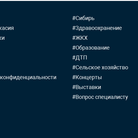
#Сибирь
касия
#Здравоохранение
ки
#ЖКХ
#Образование
#ДТП
#Сельское хозяйство
 конфиденциальности
#Концерты
#Выставки
#Вопрос специалисту