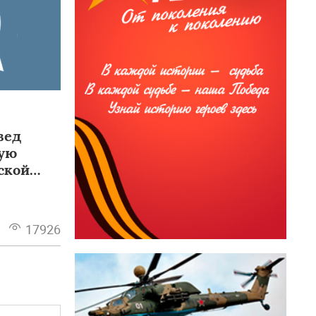
вед
вую
ской
17926