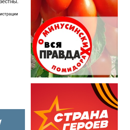
вестны.
нистрации