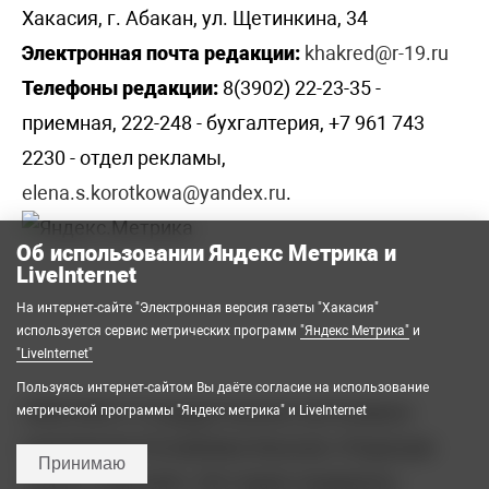
Хакасия, г. Абакан, ул. Щетинкина, 34
Электронная почта редакции:
khakred@r-19.ru
Телефоны редакции:
8(3902) 22-23-35 -
приемная, 222-248 - бухгалтерия, +7 961 743
2230 - отдел рекламы,
elena.s.korotkowa@yandex.ru
.
Об использовании Яндекс Метрика и
LiveInternet
На интернет-сайте "Электронная версия газеты "Хакасия"
используется сервис метрических программ
"Яндекс Метрика"
и
"LiveInternet"
Пользуясь интернет-сайтом Вы даёте согласие на использование
2008-2026 © Государственное автономное
метрической программы "Яндекс метрика" и LiveInternet
учреждение Республики Хакасия «Редакция
Принимаю
газеты «Хакасия». Все права защищены.