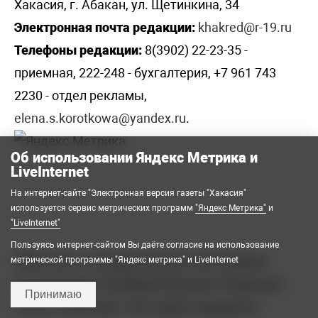
Хакасия, г. Абакан, ул. Щетинкина, 34
Электронная почта редакции:
khakred@r-19.ru
Телефоны редакции:
8(3902) 22-23-35 -
приемная, 222-248 - бухгалтерия, +7 961 743
2230 - отдел рекламы,
elena.s.korotkowa@yandex.ru
.
Об использовании Яндекс Метрика и
LiveInternet
На интернет-сайте "Электронная версия газеты "Хакасия"
используется сервис метрических программ
"Яндекс Метрика"
и
"LiveInternet"
Пользуясь интернет-сайтом Вы даёте согласие на использование
2008-2026 © Государственное автономное
метрической программы "Яндекс метрика" и LiveInternet
учреждение Республики Хакасия «Редакция
Принимаю
газеты «Хакасия». Все права защищены.