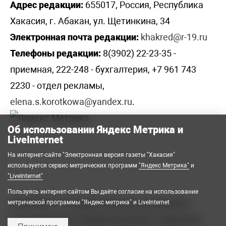
Адрес редакции:
655017, Россия, Республика
Хакасия, г. Абакан, ул. Щетинкина, 34
Электронная почта редакции:
khakred@r-19.ru
Телефоны редакции:
8(3902) 22-23-35 -
приемная, 222-248 - бухгалтерия, +7 961 743
2230 - отдел рекламы,
elena.s.korotkowa@yandex.ru
.
Об использовании Яндекс Метрика и
LiveInternet
На интернет-сайте "Электронная версия газеты "Хакасия"
используется сервис метрических программ
"Яндекс Метрика"
и
"LiveInternet"
Пользуясь интернет-сайтом Вы даёте согласие на использование
2008-2026 © Государственное автономное
метрической программы "Яндекс метрика" и LiveInternet
учреждение Республики Хакасия «Редакция