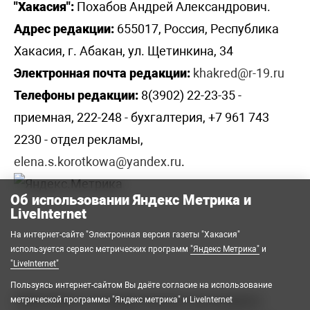
"Хакасия":
Похабов Андрей Александрович.
Адрес редакции:
655017, Россия, Республика
Хакасия, г. Абакан, ул. Щетинкина, 34
Электронная почта редакции:
khakred@r-19.ru
Телефоны редакции:
8(3902) 22-23-35 -
приемная, 222-248 - бухгалтерия, +7 961 743
2230 - отдел рекламы,
elena.s.korotkowa@yandex.ru
.
Об использовании Яндекс Метрика и
LiveInternet
На интернет-сайте "Электронная версия газеты "Хакасия"
используется сервис метрических программ
"Яндекс Метрика"
и
"LiveInternet"
Пользуясь интернет-сайтом Вы даёте согласие на использование
2008-2026 © Государственное автономное
метрической программы "Яндекс метрика" и LiveInternet