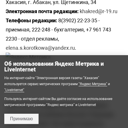
Хакасия, г. Абакан, ул. Щетинкина, 34
Электронная почта редакции:
khakred@r-19.ru
Телефоны редакции:
8(3902) 22-23-35 -
приемная, 222-248 - бухгалтерия, +7 961 743
2230 - отдел рекламы,
elena.s.korotkowa@yandex.ru
.
Об использовании Яндекс Метрика и
LiveInternet
На интернет-сайте "Электронная версия газеты "Хакасия"
используется сервис метрических программ
"Яндекс Метрика"
и
"LiveInternet"
Пользуясь интернет-сайтом Вы даёте согласие на использование
2008-2026 © Государственное автономное
метрической программы "Яндекс метрика" и LiveInternet
учреждение Республики Хакасия «Редакция
Принимаю
газеты «Хакасия». Все права защищены.