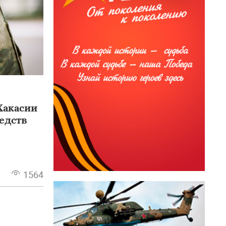
Хакасии
редств
1564