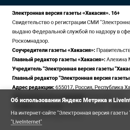
Электронная версия газеты «Хакасия». 16+
Свидетельство о регистрации СМИ "Электронная 
выдано Федеральной службой по надзору в сф
Роскомнадзор.
Соучредители газеты «Хакасия»:
Правительств
Главный редактор газеты «Хакасия»:
Алехина 
Учредитель "Электронная версия газеты "Хакас
Главный редактор "Электронная версия газеты 
Адрес редакции:
655017, Россия, Республика Ха
Электронная почта редакции:
khakred@r-19.ru
Об использовании Яндекс Метрика и LiveIn
Телефоны редакции:
8(3902) 22-23-35 - приемна
На интернет-сайте "Электронная версия газеты
elena.s.korotkowa@yandex.ru
.
"LiveInternet"