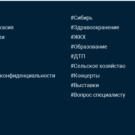
#Сибирь
касия
#Здравоохранение
ки
#ЖКХ
#Образование
#ДТП
#Сельское хозяйство
 конфиденциальности
#Концерты
#Выставки
#Вопрос специалисту