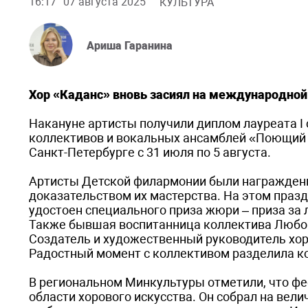
16:17
07 августа 2025
КУЛЬТУРА
Ариша Гаранина
Хор «Каданс» вновь засиял на международной
Накануне артисты получили диплом лауреата I
коллективов и вокальных ансамблей «Поющий 
Санкт-Петербурге с 31 июля по 5 августа.
Артисты Детской филармонии были награждены
доказательством их мастерства. На этом праз
удостоен специального приза жюри – приза за
Также бывшая воспитанница коллектива Любов
Создатель и художественный руководитель хо
Радостный момент с коллективом разделила к
В региональном Минкультуры отметили, что ф
области хорового искусства. Он собрал на ве