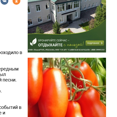
оходило в
чередным
был
 песни.
.
событий в
е и