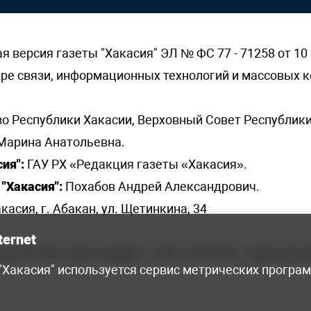
версия газеты "Хакасия" ЭЛ № ФС 77 - 71258 от 10 
ере связи, информационных технологий и массовых
о Республики Хакасии, Верховный Совет Республики
Марина Анатольевна.
ия":
ГАУ РХ «Редакция газеты «Хакасия».
"Хакасия":
Похабов Андрей Александрович.
касия, г. Абакан, ул. Щетинкина, 34
ternet
я, 222-248 - бухгалтерия, +7 961 743 2230 - отдел рек
 "Хакасия" используется сервис метрических програ