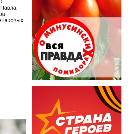
к
 Павла.
ра
 знаковых