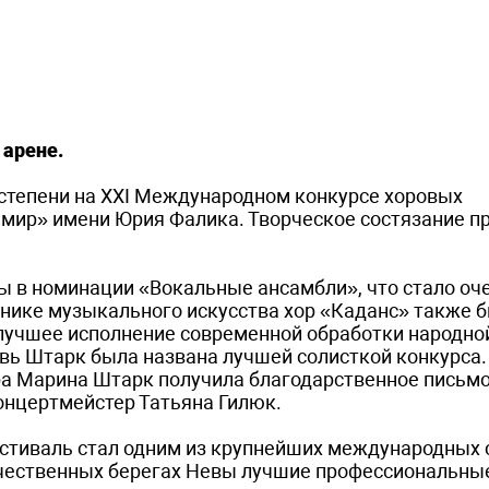
 арене.
 степени на XXI Международном конкурсе хоровых
мир» имени Юрия Фалика. Творческое состязание пр
 в номинации «Вокальные ансамбли», что стало о
днике музыкального искусства хор «Каданс» также 
 лучшее исполнение современной обработки народной
ь Штарк была названа лучшей солисткой конкурса.
ра Марина Штарк получила благодарственное письмо
онцертмейстер Татьяна Гилюк.
естиваль стал одним из крупнейших международных 
личественных берегах Невы лучшие профессиональны