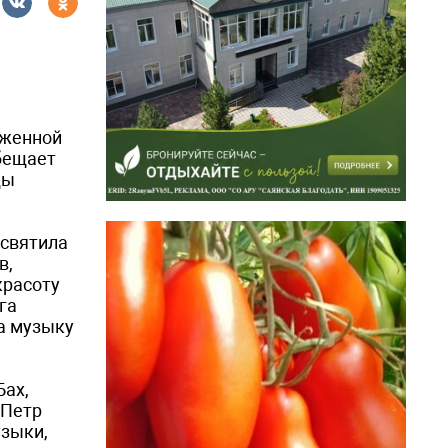
уженной
бещает
ды
освятила
в,
красоту
га
а музыку
Бах,
 Петр
узыки,