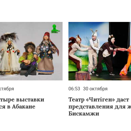
ктября
06:53
30 октября
етыре выставки
Театр «Читiген» даст
ся в Абакане
представления для 
Бискамжи