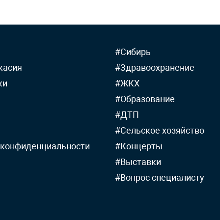
#Сибирь
касия
#Здравоохранение
ки
#ЖКХ
#Образование
#ДТП
#Сельское хозяйство
 конфиденциальности
#Концерты
#Выставки
#Вопрос специалисту