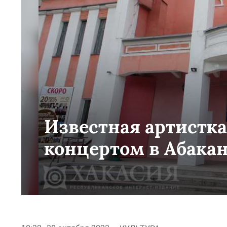
Известная артистк
концертом в Абака