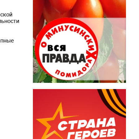
еской
льности
епные