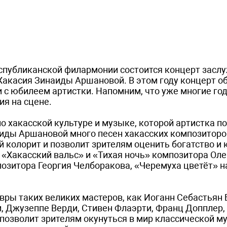
республиканской филармонии состоится концерт засл
Хакасия Зинаиды Аршановой. В этом году концерт о
 с юбилеем артистки. Напомним, что уже многие го
я на сцене.
 хакасской культуре и музыке, которой артистка п
аиды Аршановой много песен хакасских композиторо
 колорит и позволит зрителям оценить богатство и 
«Хакасский вальс» и «Тихая ночь» композитора Оле
позитора Георгия Челборакова, «Черемуха цветёт» н
ры таких великих мастеров, как Иоганн Себастьян 
 Джузеппе Верди, Стивен Флаэрти, Франц Допплер,
позволит зрителям окунуться в мир классической м