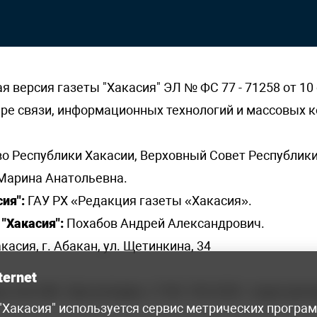
версия газеты "Хакасия" ЭЛ № ФС 77 - 71258 от 10 
ере связи, информационных технологий и массовых
о Республики Хакасии, Верховный Совет Республики
Марина Анатольевна.
ия":
ГАУ РХ «Редакция газеты «Хакасия».
"Хакасия":
Похабов Андрей Александрович.
касия, г. Абакан, ул. Щетинкина, 34
ternet
я, 222-248 - бухгалтерия, +7 961 743 2230 - отдел рек
 "Хакасия" используется сервис метрических програ