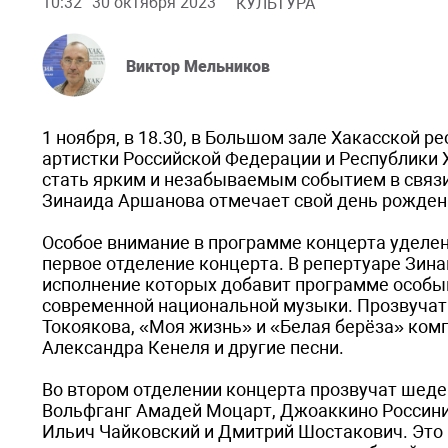
10:32
30 октября 2023
КУЛЬТУРА
Виктор Мельников
1 ноября, в 18.30, в Большом зале Хакасской 
артистки Российской Федерации и Республики 
стать ярким и незабываемым событием в связи
Зинаида Аршанова отмечает свой день рождени
Особое внимание в программе концерта уделено
первое отделение концерта. В репертуаре Зин
исполнение которых добавит программе особый
современной национальной музыки. Прозвучат 
Токоякова, «Моя жизнь» и «Белая берёза» ком
Александра Кенеля и другие песни.
Во втором отделении концерта прозвучат шедев
Вольфганг Амадей Моцарт, Джоаккино Россини,
Ильич Чайковский и Дмитрий Шостакович. Это 