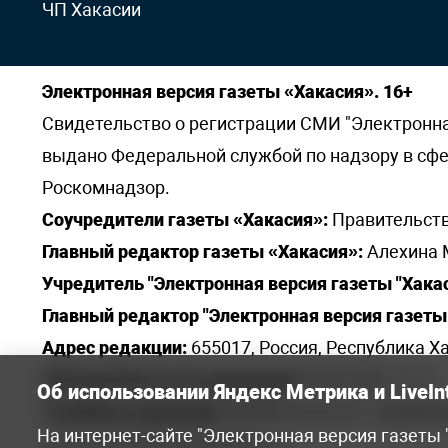
ЧП Хакасии
Электронная версия газеты «Хакасия». 16+
Свидетельство о регистрации СМИ "Электронная 
выдано Федеральной службой по надзору в сф
Роскомнадзор.
Соучредители газеты «Хакасия»:
Правительств
Главный редактор газеты «Хакасия»:
Алехина 
Учредитель "Электронная версия газеты "Хакас
Главный редактор "Электронная версия газеты 
Адрес редакции:
655017, Россия, Республика Ха
Электронная почта редакции:
khakred@r-19.ru
Об использовании Яндекс Метрика и LiveIn
Телефоны редакции:
8(3902) 22-23-35 - приемна
На интернет-сайте "Электронная версия газеты
elena.s.korotkowa@yandex.ru
.