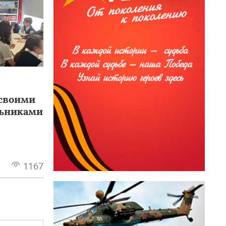
 своими
льниками
1167