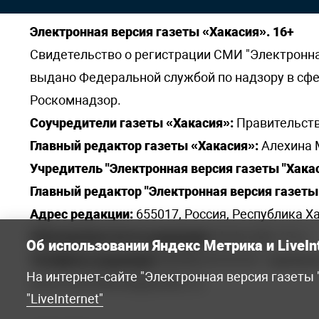
Электронная версия газеты «Хакасия». 16+
Свидетельство о регистрации СМИ "Электронная 
выдано Федеральной службой по надзору в сф
Роскомнадзор.
Соучредители газеты «Хакасия»:
Правительств
Главный редактор газеты «Хакасия»:
Алехина 
Учредитель "Электронная версия газеты "Хакас
Главный редактор "Электронная версия газеты 
Адрес редакции:
655017, Россия, Республика Ха
Электронная почта редакции:
khakred@r-19.ru
Об использовании Яндекс Метрика и LiveIn
Телефоны редакции:
8(3902) 22-23-35 - приемна
На интернет-сайте "Электронная версия газеты
elena.s.korotkowa@yandex.ru
.
"LiveInternet"