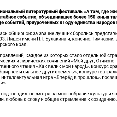
гиональный литературный фестиваль «А там, где ж
сштабное событие, объединившее более 150 юных та
е событий, приуроченных к Году единства народов 
алась обширной: за звание лучших боролись представ
2, 33, Лицея имени Н.Г. Булакина и, конечно, Гимназии,
рского края.
правлений, каждое из которых стало отдельной стр
ических и лирических сочинений «Мой друг, Отчизне
венного чтения «Как велик мой народ!», конкурс ор
бширнее и сильнее других земель», конкурс театрал
е интеллектуальная игра «Вперёд в прошлое», посв
и».
подтвердил: несмотря на многообразие культур и яз
и, любовь к слову и общее стремление к созиданию.