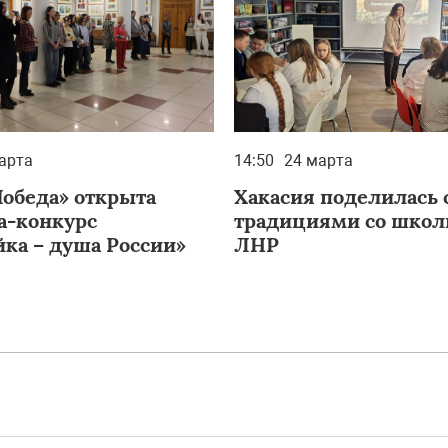
арта
14:50
24 марта
Победа» открыта
Хакасия поделилась
а-конкурс
традициями со шко
йка – душа России»
ЛНР