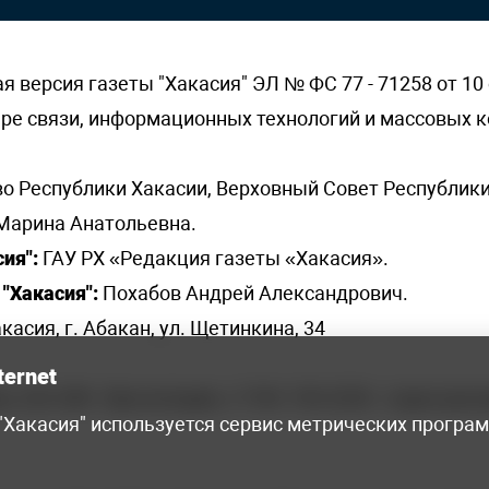
версия газеты "Хакасия" ЭЛ № ФС 77 - 71258 от 10 
ере связи, информационных технологий и массовых
о Республики Хакасии, Верховный Совет Республики
Марина Анатольевна.
ия":
ГАУ РХ «Редакция газеты «Хакасия».
"Хакасия":
Похабов Андрей Александрович.
касия, г. Абакан, ул. Щетинкина, 34
ternet
я, 222-248 - бухгалтерия, +7 961 743 2230 - отдел рек
 "Хакасия" используется сервис метрических програ