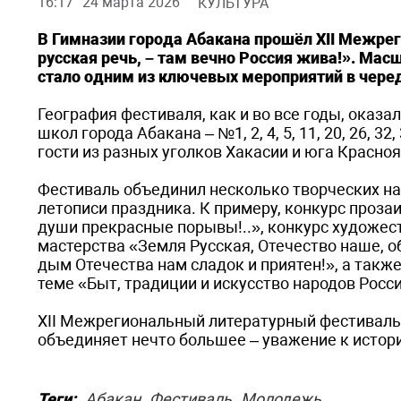
16:17
24 марта 2026
КУЛЬТУРА
В Гимназии города Абакана прошёл XII Межре
русская речь, – там вечно Россия жива!». Ма
стало одним из ключевых мероприятий в черед
География фестиваля, как и во все годы, оказ
школ города Абакана – №1, 2, 4, 5, 11, 20, 26, 3
гости из разных уголков Хакасии и юга Красноя
Фестиваль объединил несколько творческих на
летописи праздника. К примеру, конкурс проза
души прекрасные порывы!..», конкурс художест
мастерства «Земля Русская, Отечество наше, о
дым Отечества нам сладок и приятен!», а такж
теме «Быт, традиции и искусство народов Росси
XII Межрегиональный литературный фестиваль 
объединяет нечто большее – уважение к истори
Теги:
Абакан
Фестиваль
Молодежь