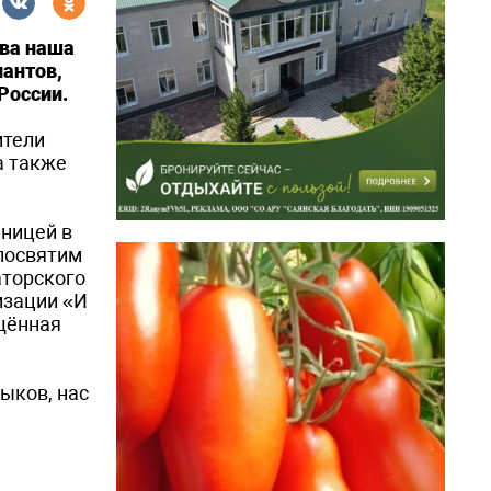
ива наша
лантов,
России.
ители
 а также
аницей в
 посвятим
аторского
изации «И
ящённая
ыков, нас