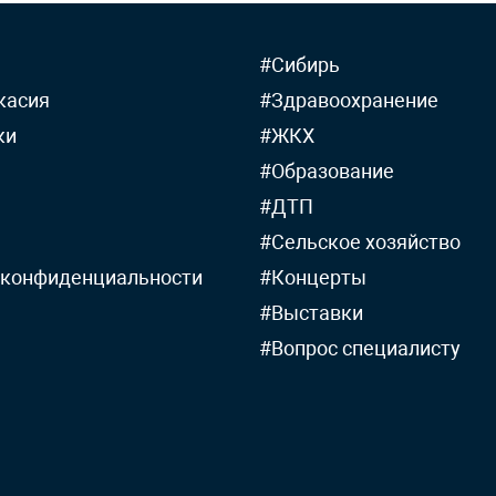
#Сибирь
касия
#Здравоохранение
ки
#ЖКХ
#Образование
#ДТП
#Сельское хозяйство
 конфиденциальности
#Концерты
#Выставки
#Вопрос специалисту