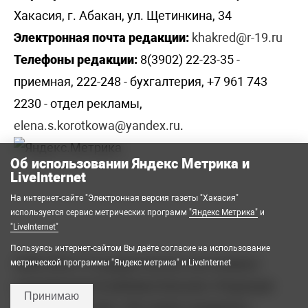
Хакасия, г. Абакан, ул. Щетинкина, 34
Электронная почта редакции:
khakred@r-19.ru
Телефоны редакции:
8(3902) 22-23-35 -
приемная, 222-248 - бухгалтерия, +7 961 743
2230 - отдел рекламы,
elena.s.korotkowa@yandex.ru
.
Об использовании Яндекс Метрика и
LiveInternet
На интернет-сайте "Электронная версия газеты "Хакасия"
используется сервис метрических программ
"Яндекс Метрика"
и
"LiveInternet"
Пользуясь интернет-сайтом Вы даёте согласие на использование
2008-2026 © Государственное автономное
метрической программы "Яндекс метрика" и LiveInternet
учреждение Республики Хакасия «Редакция
Принимаю
газеты «Хакасия». Все права защищены.