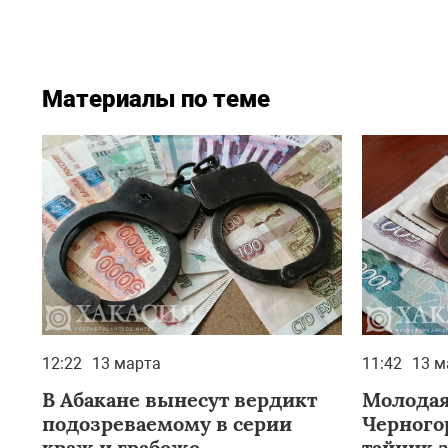
Материалы по теме
12:22
13 марта
11:42
13 м
В Абакане вынесут вердикт
Молодая
подозреваемому в серии
Черного
краж и грабеже
тайник 