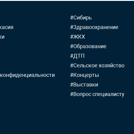
#Сибирь
касия
#Здравоохранение
ки
#ЖКХ
#Образование
#ДТП
#Сельское хозяйство
 конфиденциальности
#Концерты
#Выставки
#Вопрос специалисту