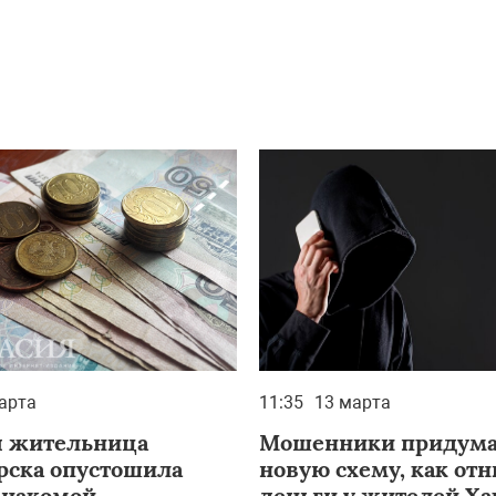
арта
11:35
13 марта
 жительница
Мошенники придум
рска опустошила
новую схему, как от
знакомой
деньги у жителей Ха