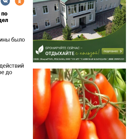
 по
дел
чины было
 действий
ре до