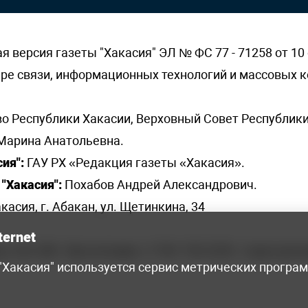
версия газеты "Хакасия" ЭЛ № ФС 77 - 71258 от 10 
ере связи, информационных технологий и массовых
о Республики Хакасии, Верховный Совет Республики
Марина Анатольевна.
ия":
ГАУ РХ «Редакция газеты «Хакасия».
"Хакасия":
Похабов Андрей Александрович.
касия, г. Абакан, ул. Щетинкина, 34
ternet
я, 222-248 - бухгалтерия, +7 961 743 2230 - отдел рек
 "Хакасия" используется сервис метрических програ