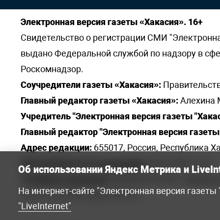
Электронная версия газеты «Хакасия». 16+
Свидетельство о регистрации СМИ "Электронная 
выдано Федеральной службой по надзору в сф
Роскомнадзор.
Соучредители газеты «Хакасия»:
Правительств
Главный редактор газеты «Хакасия»:
Алехина 
Учредитель "Электронная версия газеты "Хакас
Главный редактор "Электронная версия газеты 
Адрес редакции:
655017, Россия, Республика Ха
Электронная почта редакции:
khakred@r-19.ru
Об использовании Яндекс Метрика и LiveIn
Телефоны редакции:
8(3902) 22-23-35 - приемна
На интернет-сайте "Электронная версия газеты
elena.s.korotkowa@yandex.ru
.
"LiveInternet"