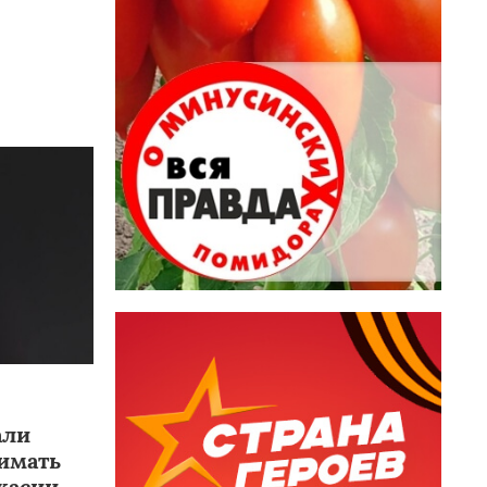
али
нимать
касии