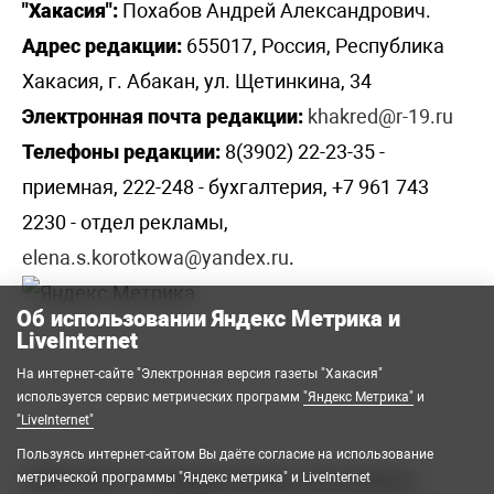
"Хакасия":
Похабов Андрей Александрович.
Адрес редакции:
655017, Россия, Республика
Хакасия, г. Абакан, ул. Щетинкина, 34
Электронная почта редакции:
khakred@r-19.ru
Телефоны редакции:
8(3902) 22-23-35 -
приемная, 222-248 - бухгалтерия, +7 961 743
2230 - отдел рекламы,
elena.s.korotkowa@yandex.ru
.
Об использовании Яндекс Метрика и
LiveInternet
На интернет-сайте "Электронная версия газеты "Хакасия"
используется сервис метрических программ
"Яндекс Метрика"
и
"LiveInternet"
Пользуясь интернет-сайтом Вы даёте согласие на использование
2008-2026 © Государственное автономное
метрической программы "Яндекс метрика" и LiveInternet