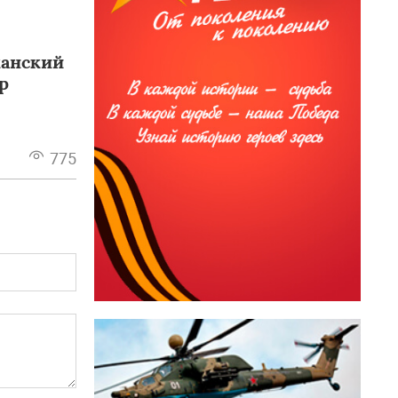
канский
р
775