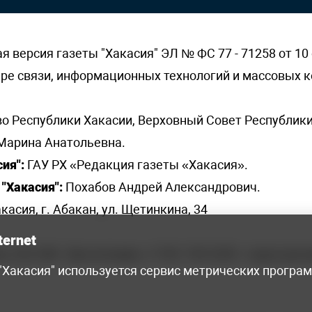
версия газеты "Хакасия" ЭЛ № ФС 77 - 71258 от 10 
ере связи, информационных технологий и массовых
о Республики Хакасии, Верховный Совет Республики
Марина Анатольевна.
ия":
ГАУ РХ «Редакция газеты «Хакасия».
"Хакасия":
Похабов Андрей Александрович.
касия, г. Абакан, ул. Щетинкина, 34
ternet
я, 222-248 - бухгалтерия, +7 961 743 2230 - отдел рек
 "Хакасия" используется сервис метрических програ