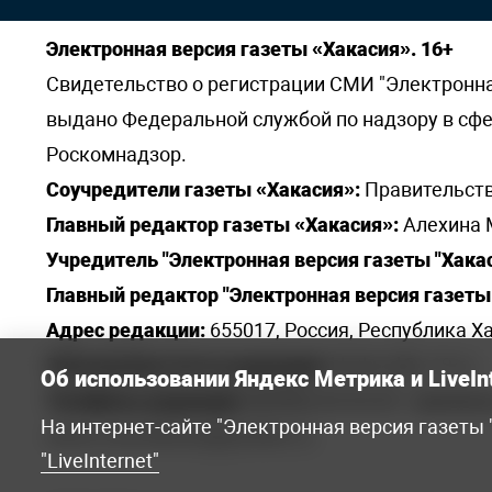
Электронная версия газеты «Хакасия». 16+
Свидетельство о регистрации СМИ "Электронная 
выдано Федеральной службой по надзору в сф
Роскомнадзор.
Соучредители газеты «Хакасия»:
Правительств
Главный редактор газеты «Хакасия»:
Алехина 
Учредитель "Электронная версия газеты "Хакас
Главный редактор "Электронная версия газеты 
Адрес редакции:
655017, Россия, Республика Ха
Электронная почта редакции:
khakred@r-19.ru
Об использовании Яндекс Метрика и LiveIn
Телефоны редакции:
8(3902) 22-23-35 - приемна
На интернет-сайте "Электронная версия газеты
elena.s.korotkowa@yandex.ru
.
"LiveInternet"