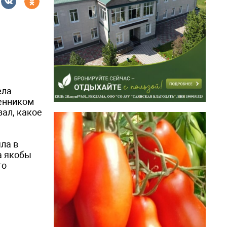
ела
шенником
ал, какое
ла в
а якобы
то