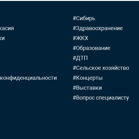
#Сибирь
касия
#Здравоохранение
ки
#ЖКХ
#Образование
#ДТП
#Сельское хозяйство
 конфиденциальности
#Концерты
#Выставки
#Вопрос специалисту