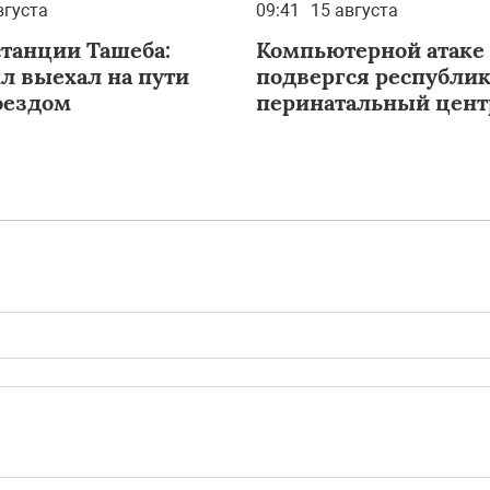
вгуста
09:41
15 августа
станции Ташеба:
Компьютерной атаке
л выехал на пути
подвергся республи
оездом
перинатальный цент