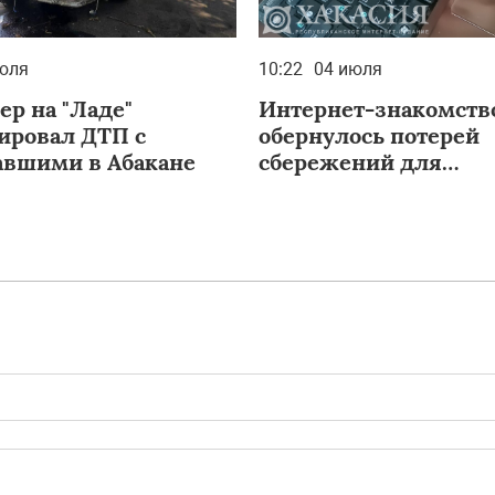
юля
10:22
04 июля
ер на "Ладе"
Интернет-знакомств
ировал ДТП с
обернулось потерей
авшими в Абакане
сбережений для
жительницы Черног