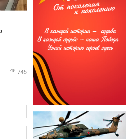
о
орска
745