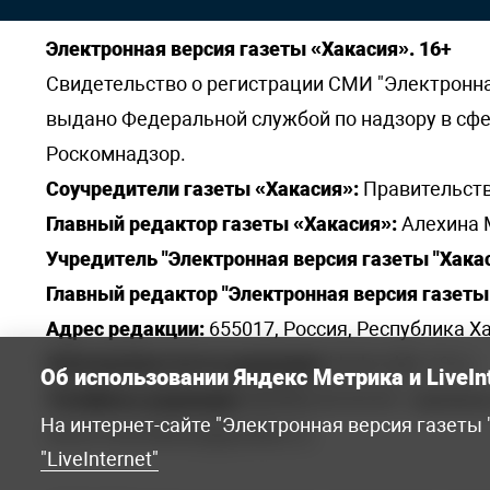
Электронная версия газеты «Хакасия». 16+
Свидетельство о регистрации СМИ "Электронная 
выдано Федеральной службой по надзору в сф
Роскомнадзор.
Соучредители газеты «Хакасия»:
Правительств
Главный редактор газеты «Хакасия»:
Алехина 
Учредитель "Электронная версия газеты "Хакас
Главный редактор "Электронная версия газеты 
Адрес редакции:
655017, Россия, Республика Ха
Электронная почта редакции:
khakred@r-19.ru
Об использовании Яндекс Метрика и LiveIn
Телефоны редакции:
8(3902) 22-23-35 - приемна
На интернет-сайте "Электронная версия газеты
elena.s.korotkowa@yandex.ru
.
"LiveInternet"