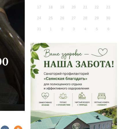
17
18
19
20
21
22
23
24
25
26
27
28
29
30
31
1
2
3
4
5
6
00