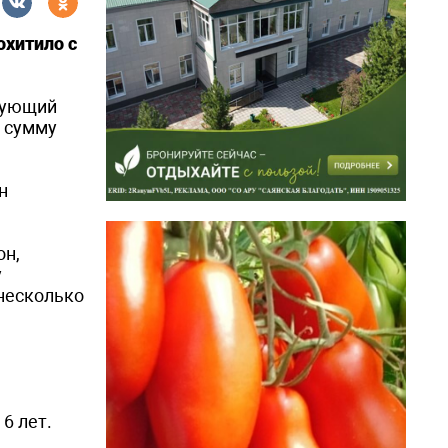
охитило с
едующий
ю сумму
н
он,
у
 несколько
6 лет.