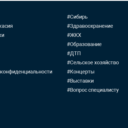
#Сибирь
касия
#Здравоохранение
ки
#ЖКХ
#Образование
#ДТП
#Сельское хозяйство
 конфиденциальности
#Концерты
#Выставки
#Вопрос специалисту