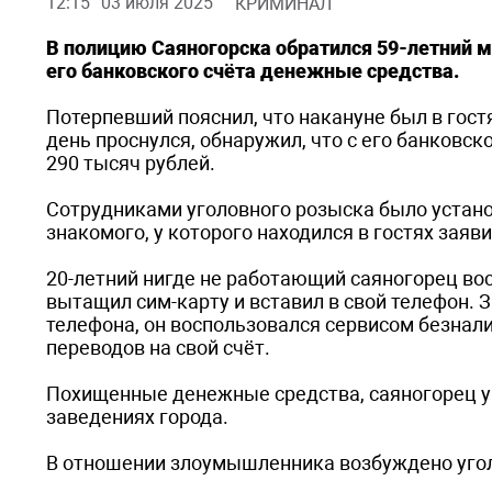
12:15
03 июля 2025
КРИМИНАЛ
В полицию Саяногорска обратился 59-летний му
его банковского счёта денежные средства.
Потерпевший пояснил, что накануне был в гост
день проснулся, обнаружил, что с его банковс
290 тысяч рублей.
Сотрудниками уголовного розыска было устан
знакомого, у которого находился в гостях заяви
20-летний нигде не работающий саяногорец восп
вытащил сим-карту и вставил в свой телефон. 
телефона, он воспользовался сервисом безнал
переводов на свой счёт.
Похищенные денежные средства, саяногорец ум
заведениях города.
В отношении злоумышленника возбуждено уголо