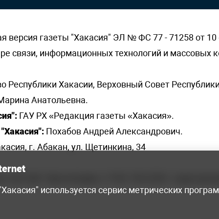
версия газеты "Хакасия" ЭЛ № ФС 77 - 71258 от 10 
ере связи, информационных технологий и массовых
о Республики Хакасии, Верховный Совет Республики
Марина Анатольевна.
ия":
ГАУ РХ «Редакция газеты «Хакасия».
"Хакасия":
Похабов Андрей Александрович.
касия, г. Абакан, ул. Щетинкина, 34
ternet
я, 222-248 - бухгалтерия, +7 961 743 2230 - отдел рек
 "Хакасия" используется сервис метрических програ