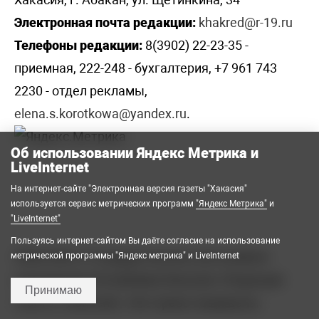
Электронная почта редакции:
khakred@r-19.ru
Телефоны редакции:
8(3902) 22-23-35 -
приемная, 222-248 - бухгалтерия, +7 961 743
2230 - отдел рекламы,
elena.s.korotkowa@yandex.ru
.
Об использовании Яндекс Метрика и
LiveInternet
На интернет-сайте "Электронная версия газеты "Хакасия"
используется сервис метрических программ
"Яндекс Метрика"
и
"LiveInternet"
Пользуясь интернет-сайтом Вы даёте согласие на использование
2008-2026 © Государственное автономное
метрической программы "Яндекс метрика" и LiveInternet
учреждение Республики Хакасия «Редакция
Принимаю
газеты «Хакасия». Все права защищены.