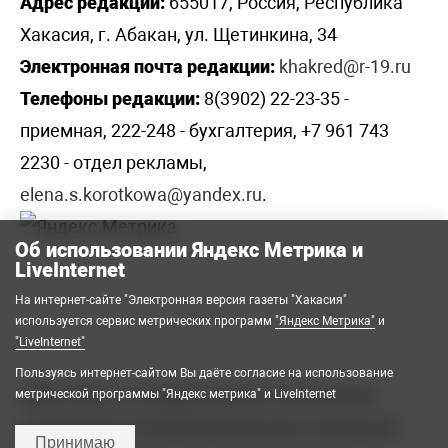
Адрес редакции:
655017, Россия, Республика
Хакасия, г. Абакан, ул. Щетинкина, 34
Электронная почта редакции:
khakred@r-19.ru
Телефоны редакции:
8(3902) 22-23-35 -
приемная, 222-248 - бухгалтерия, +7 961 743
2230 - отдел рекламы,
elena.s.korotkowa@yandex.ru
.
Об использовании Яндекс Метрика и
LiveInternet
На интернет-сайте "Электронная версия газеты "Хакасия"
используется сервис метрических программ
"Яндекс Метрика"
и
"LiveInternet"
Пользуясь интернет-сайтом Вы даёте согласие на использование
2008-2026 © Государственное автономное
метрической программы "Яндекс метрика" и LiveInternet
учреждение Республики Хакасия «Редакция
Принимаю