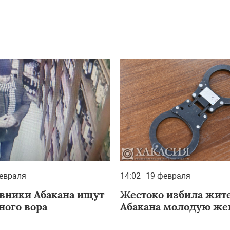
евраля
14:02
19 февраля
вники Абакана ищут
Жестоко избила жит
ного вора
Абакана молодую ж