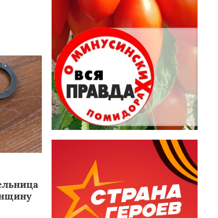
ельница
енщину