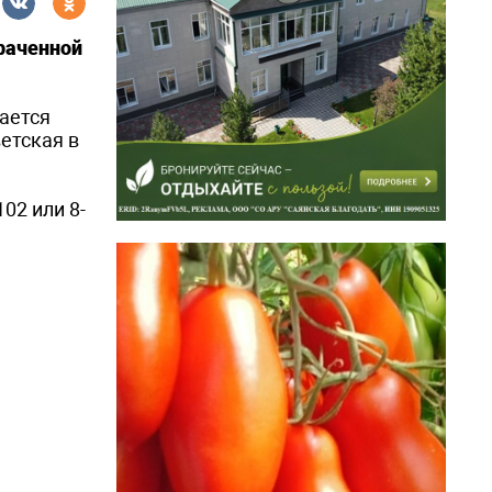
траченной
ается
етская в
02 или 8-