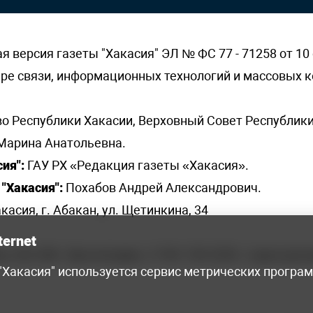
версия газеты "Хакасия" ЭЛ № ФС 77 - 71258 от 10 
ере связи, информационных технологий и массовых
о Республики Хакасии, Верховный Совет Республики
Марина Анатольевна.
ия":
ГАУ РХ «Редакция газеты «Хакасия».
"Хакасия":
Похабов Андрей Александрович.
касия, г. Абакан, ул. Щетинкина, 34
ternet
я, 222-248 - бухгалтерия, +7 961 743 2230 - отдел рек
 "Хакасия" используется сервис метрических програ