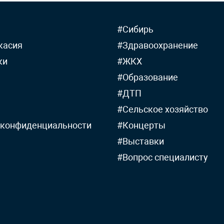
#Сибирь
касия
#Здравоохранение
ки
#ЖКХ
#Образование
#ДТП
#Сельское хозяйство
 конфиденциальности
#Концерты
#Выставки
#Вопрос специалисту