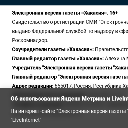
Электронная версия газеты «Хакасия». 16+
Свидетельство о регистрации СМИ "Электронная 
выдано Федеральной службой по надзору в сф
Роскомнадзор.
Соучредители газеты «Хакасия»:
Правительств
Главный редактор газеты «Хакасия»:
Алехина 
Учредитель "Электронная версия газеты "Хакас
Главный редактор "Электронная версия газеты 
Адрес редакции:
655017, Россия, Республика Ха
Электронная почта редакции:
khakred@r-19.ru
Об использовании Яндекс Метрика и LiveIn
Телефоны редакции:
8(3902) 22-23-35 - приемна
На интернет-сайте "Электронная версия газеты
elena.s.korotkowa@yandex.ru
.
"LiveInternet"