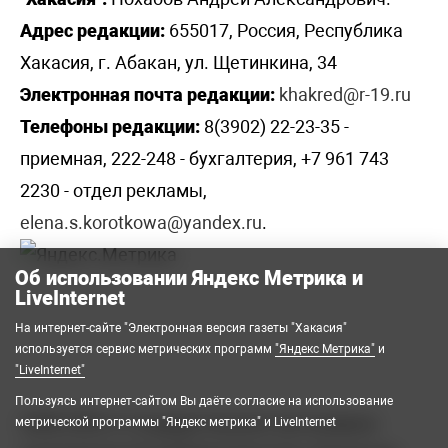
Адрес редакции:
655017, Россия, Республика
Хакасия, г. Абакан, ул. Щетинкина, 34
Электронная почта редакции:
khakred@r-19.ru
Телефоны редакции:
8(3902) 22-23-35 -
приемная, 222-248 - бухгалтерия, +7 961 743
2230 - отдел рекламы,
elena.s.korotkowa@yandex.ru
.
Об использовании Яндекс Метрика и
LiveInternet
На интернет-сайте "Электронная версия газеты "Хакасия"
используется сервис метрических программ
"Яндекс Метрика"
и
"LiveInternet"
Пользуясь интернет-сайтом Вы даёте согласие на использование
2008-2026 © Государственное автономное
метрической программы "Яндекс метрика" и LiveInternet