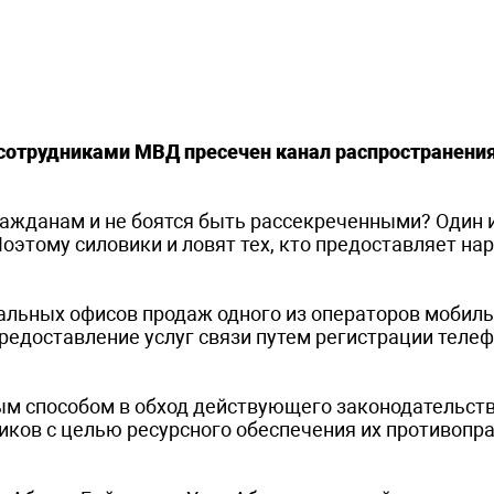
 сотрудниками МВД пресечен канал распространени
ражданам и не боятся быть рассекреченными? Один 
Поэтому силовики и ловят тех, кто предоставляет н
нальных офисов продаж одного из операторов мобиль
редоставление услуг связи путем регистрации теле
ым способом в обход действующего законодательст
ков с целью ресурсного обеспечения их противопр