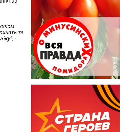
ношении
ником
ринять те
ку", -