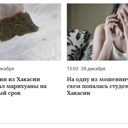
екабря
15:03
28 декабря
ин из Хакасии
На одну из мошенни
ал марихуаны на
схем попалась студен
й срок
Хакасии