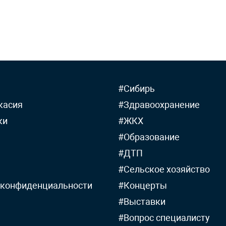
#Сибирь
касия
#Здравоохранение
ки
#ЖКХ
#Образование
#ДТП
#Сельское хозяйство
 конфиденциальности
#Концерты
#Выставки
#Вопрос специалисту