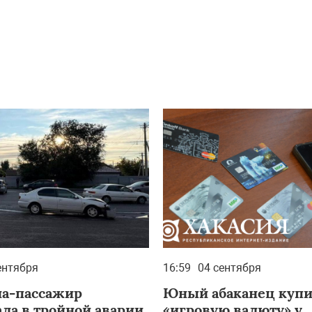
ентября
16:59
04 сентября
а-пассажир
Юный абаканец куп
ала в тройной аварии
«игровую валюту» у