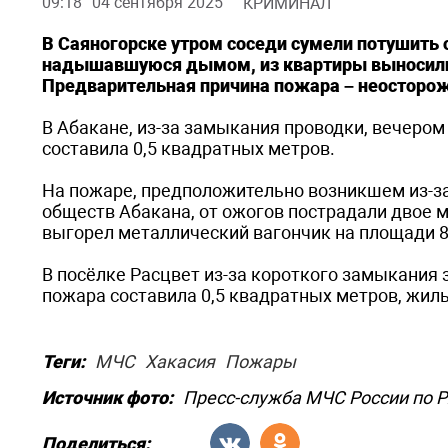
09:18
04 сентября 2025
КРИМИНАЛ
В Саяногорске утром соседи сумели потушить о
надышавшуюся дымом, из квартиры выносили
Предварительная причина пожара – неосторож
В Абакане, из-за замыкания проводки, вечеро
составила 0,5 квадратных метров.
На пожаре, предположительно возникшем из-за
обществ Абакана, от ожогов пострадали двое м
выгорел металлический вагончик на площади 8
В посёлке Расцвет из-за короткого замыкания
пожара составила 0,5 квадратных метров, жил
Теги:
МЧС
Хакасия
Пожары
Источник фото:
Пресс-служба МЧС России по 
Поделиться: