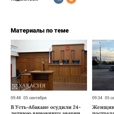
Материалы по теме
09:48
05 сентября
09:34
05 с
В Усть-Абакане осудили 24-
Женщин
летнюю виновницу аварии
пострад