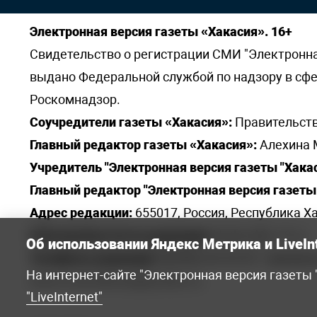
Электронная версия газеты «Хакасия». 16+
Свидетельство о регистрации СМИ "Электронная 
выдано Федеральной службой по надзору в сф
Роскомнадзор.
Соучредители газеты «Хакасия»:
Правительств
Главный редактор газеты «Хакасия»:
Алехина 
Учредитель "Электронная версия газеты "Хакас
Главный редактор "Электронная версия газеты 
Адрес редакции:
655017, Россия, Республика Ха
Электронная почта редакции:
khakred@r-19.ru
Об использовании Яндекс Метрика и LiveIn
Телефоны редакции:
8(3902) 22-23-35 - приемна
На интернет-сайте "Электронная версия газеты
elena.s.korotkowa@yandex.ru
.
"LiveInternet"