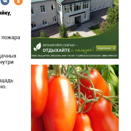
яйку,
ь пожара
 дачных
знутри
ощадь
но.