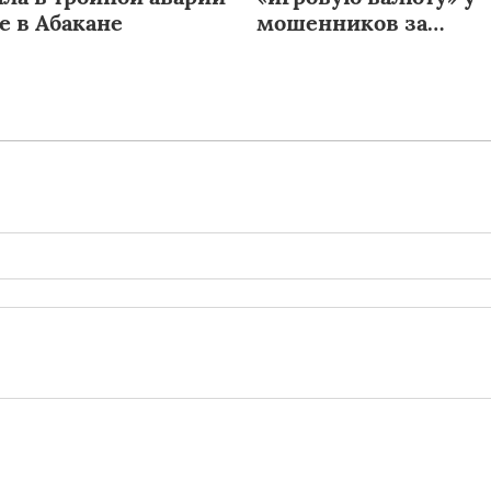
е в Абакане
мошенников за
родительские деньг