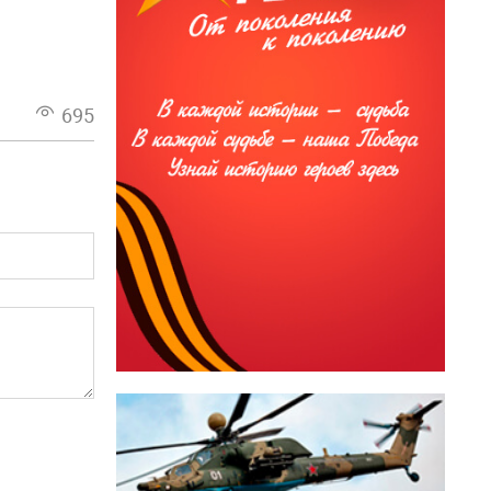
и
695