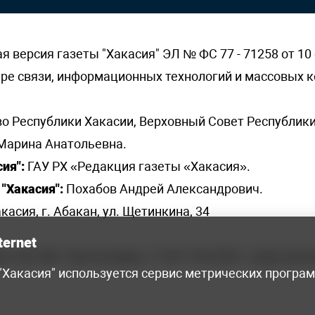
версия газеты "Хакасия" ЭЛ № ФС 77 - 71258 от 10 
ере связи, информационных технологий и массовых
о Республики Хакасии, Верховный Совет Республики
Марина Анатольевна.
ия":
ГАУ РХ «Редакция газеты «Хакасия».
"Хакасия":
Похабов Андрей Александрович.
касия, г. Абакан, ул. Щетинкина, 34
ternet
я, 222-248 - бухгалтерия, +7 961 743 2230 - отдел рек
 "Хакасия" используется сервис метрических програ