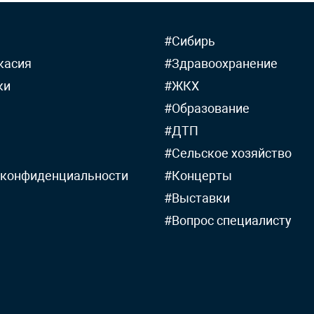
#Сибирь
касия
#Здравоохранение
ки
#ЖКХ
#Образование
#ДТП
#Сельское хозяйство
 конфиденциальности
#Концерты
#Выставки
#Вопрос специалисту