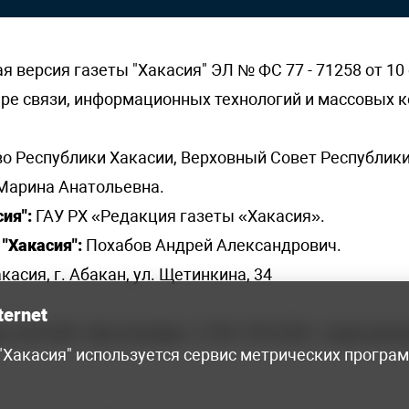
версия газеты "Хакасия" ЭЛ № ФС 77 - 71258 от 10 
ере связи, информационных технологий и массовых
о Республики Хакасии, Верховный Совет Республики
Марина Анатольевна.
ия":
ГАУ РХ «Редакция газеты «Хакасия».
"Хакасия":
Похабов Андрей Александрович.
касия, г. Абакан, ул. Щетинкина, 34
ternet
я, 222-248 - бухгалтерия, +7 961 743 2230 - отдел рек
 "Хакасия" используется сервис метрических програ