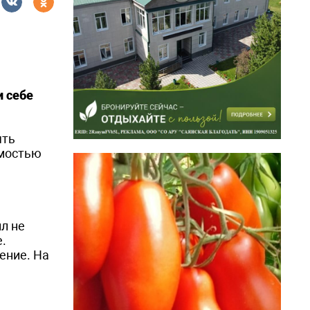
и себе
ять
имостью
л не
.
ение. На