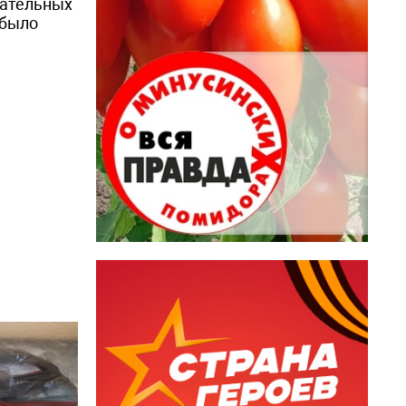
зательных
 было