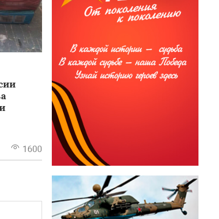
сии
за
и
1600