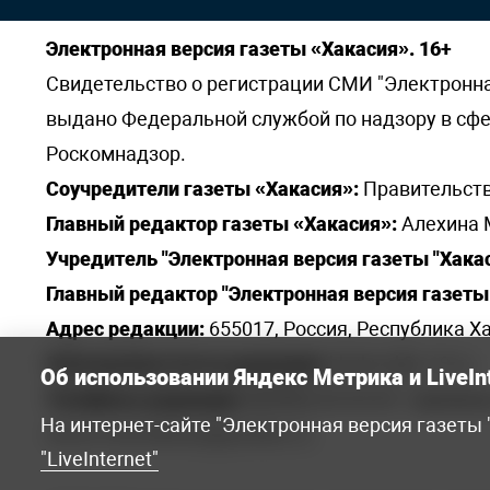
Электронная версия газеты «Хакасия». 16+
Свидетельство о регистрации СМИ "Электронная 
выдано Федеральной службой по надзору в сф
Роскомнадзор.
Соучредители газеты «Хакасия»:
Правительств
Главный редактор газеты «Хакасия»:
Алехина 
Учредитель "Электронная версия газеты "Хакас
Главный редактор "Электронная версия газеты 
Адрес редакции:
655017, Россия, Республика Ха
Электронная почта редакции:
khakred@r-19.ru
Об использовании Яндекс Метрика и LiveIn
Телефоны редакции:
8(3902) 22-23-35 - приемна
На интернет-сайте "Электронная версия газеты
elena.s.korotkowa@yandex.ru
.
"LiveInternet"