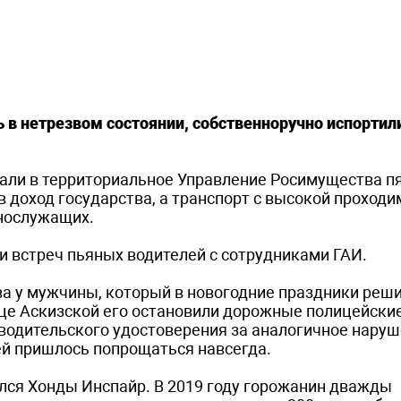
ь в нетрезвом состоянии, собственноручно испортил
дали в территориальное Управление Росимущества п
в доход государства, а транспорт с высокой проход
нослужащих.
 встреч пьяных водителей с сотрудниками ГАИ.
ва у мужчины, который в новогодние праздники реши
лице Аскизской его остановили дорожные полицейские
водительского удостоверения за аналогичное наруш
ей пришлось попрощаться навсегда.
лся Хонды Инспайр. В 2019 году горожанин дважды