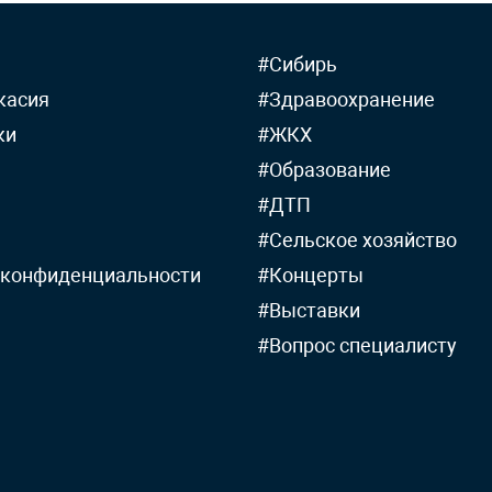
#Сибирь
касия
#Здравоохранение
ки
#ЖКХ
#Образование
#ДТП
#Сельское хозяйство
 конфиденциальности
#Концерты
#Выставки
#Вопрос специалисту