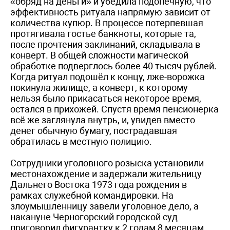
«обряд на деньги» и убедила подопечную, что
эффективность ритуала напрямую зависит от
количества купюр. В процессе потерпевшая
протягивала гостье банкноты, которые та,
после прочтения заклинаний, складывала в
конверт. В общей сложности магической
обработке подверглось более 40 тысяч рублей.
Когда ритуал подошёл к концу, лже-ворожка
покинула жилище, а конверт, к которому
нельзя было прикасаться некоторое время,
остался в прихожей. Спустя время пенсионерка
всё же заглянула внутрь, и, увидев вместо
денег обычную бумагу, пострадавшая
обратилась в местную полицию.
Сотрудники уголовного розыска установили
местонахождение и задержали жительницу
Дальнего Востока 1973 года рождения в
рамках служебной командировки. На
злоумышленницу завели уголовное дело, а
накануне Черногорский городской суд
приговорил фигурантку к 2 годам 8 месяцам