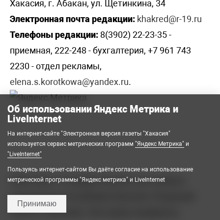
Хакасия, г. Абакан, ул. Щетинкина, 34
Электронная почта редакции:
khakred@r-19.ru
Телефоны редакции:
8(3902) 22-23-35 -
приемная, 222-248 - бухгалтерия, +7 961 743
2230 - отдел рекламы,
elena.s.korotkowa@yandex.ru
.
Об использовании Яндекс Метрика и
LiveInternet
На интернет-сайте "Электронная версия газеты "Хакасия"
используется сервис метрических программ
"Яндекс Метрика"
и
"LiveInternet"
Пользуясь интернет-сайтом Вы даёте согласие на использование
2008-2026 © Государственное автономное
метрической программы "Яндекс метрика" и LiveInternet
учреждение Республики Хакасия «Редакция
Принимаю
газеты «Хакасия». Все права защищены.