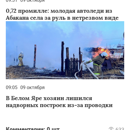
09:31
09 октября
0,72 промилле: молодая автоледи из
Абакана села за руль в нетрезвом виде
09:05
09 октября
В Белом Яре хозяин лишился
надворных построек из-за проводки
Комментарии:
0 шт
633