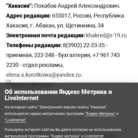
"Хакасия":
Похабов Андрей Александрович.
Адрес редакции:
655017, Россия, Республика
Хакасия, г. Абакан, ул. Щетинкина, 34
Электронная почта редакции:
khakred@r-19.ru
Телефоны редакции:
8(3902) 22-23-35 -
приемная, 222-248 - бухгалтерия, +7 961 743
2230 - отдел рекламы,
elena.s.korotkowa@yandex.ru
.
Об использовании Яндекс Метрика и
LiveInternet
На интернет-сайте "Электронная версия газеты "Хакасия"
используется сервис метрических программ
"Яндекс Метрика"
и
"LiveInternet"
Пользуясь интернет-сайтом Вы даёте согласие на использование
2008-2026 © Государственное автономное
метрической программы "Яндекс метрика" и LiveInternet