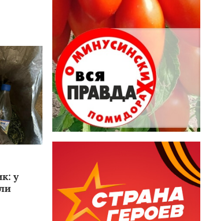
к: у
ли