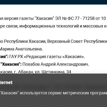
версия газеты "Хакасия" ЭЛ № ФС 77 - 71258 от 10 
ере связи, информационных технологий и массовых
о Республики Хакасии, Верховный Совет Республики
Марина Анатольевна.
ия":
ГАУ РХ «Редакция газеты «Хакасия».
"Хакасия":
Похабов Андрей Александрович.
касия, г. Абакан, ул. Щетинкина, 34
ternet
я, 222-248 - бухгалтерия, +7 961 743 2230 - отдел рек
 "Хакасия" используется сервис метрических програ