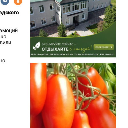
адского
 эмоций
ако
авили
но