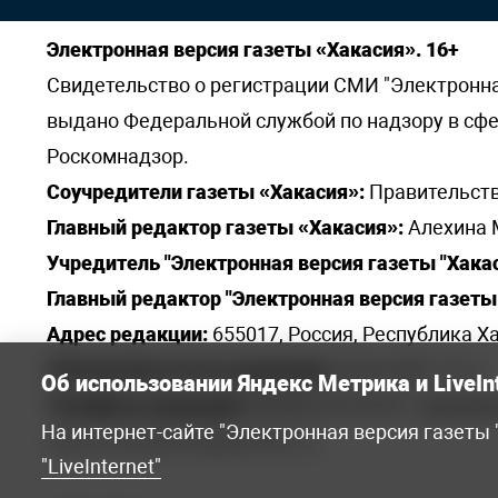
Электронная версия газеты «Хакасия». 16+
Свидетельство о регистрации СМИ "Электронная 
выдано Федеральной службой по надзору в сф
Роскомнадзор.
Соучредители газеты «Хакасия»:
Правительств
Главный редактор газеты «Хакасия»:
Алехина 
Учредитель "Электронная версия газеты "Хакас
Главный редактор "Электронная версия газеты 
Адрес редакции:
655017, Россия, Республика Ха
Электронная почта редакции:
khakred@r-19.ru
Об использовании Яндекс Метрика и LiveIn
Телефоны редакции:
8(3902) 22-23-35 - приемна
На интернет-сайте "Электронная версия газеты
elena.s.korotkowa@yandex.ru
.
"LiveInternet"