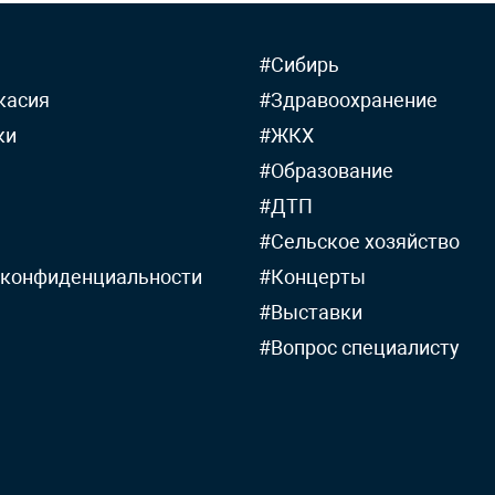
#Сибирь
касия
#Здравоохранение
ки
#ЖКХ
#Образование
#ДТП
#Сельское хозяйство
 конфиденциальности
#Концерты
#Выставки
#Вопрос специалисту