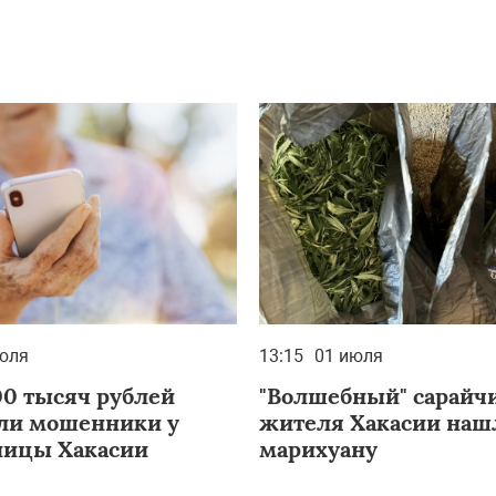
юля
13:15
01 июля
00 тысяч рублей
"Волшебный" сарайчи
ли мошенники у
жителя Хакасии наш
ицы Хакасии
марихуану