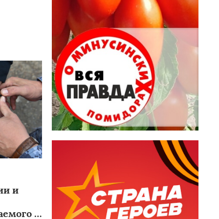
ии и
аемого в