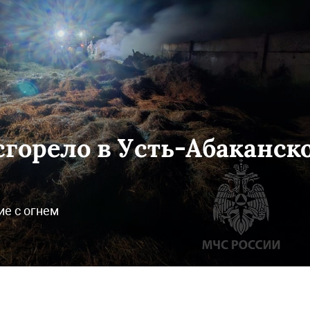
 сгорело в Усть-Абаканск
е с огнем