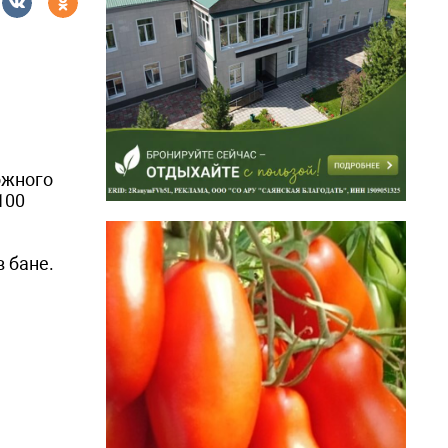
ожного
100
 бане.