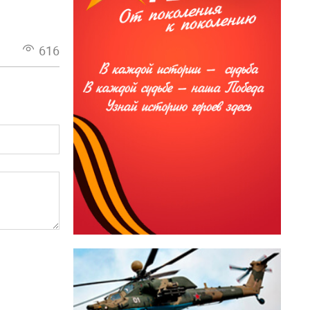
енникам
616