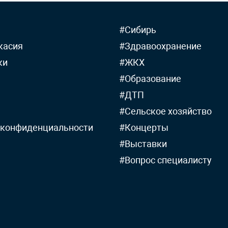
#Сибирь
касия
#Здравоохранение
ки
#ЖКХ
#Образование
#ДТП
#Сельское хозяйство
 конфиденциальности
#Концерты
#Выставки
#Вопрос специалисту