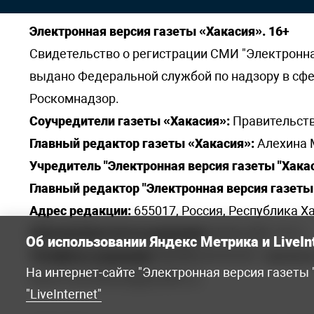
Электронная версия газеты «Хакасия». 16+
Свидетельство о регистрации СМИ "Электронная 
выдано Федеральной службой по надзору в сф
Роскомнадзор.
Соучредители газеты «Хакасия»:
Правительств
Главный редактор газеты «Хакасия»:
Алехина 
Учредитель "Электронная версия газеты "Хакас
Главный редактор "Электронная версия газеты 
Адрес редакции:
655017, Россия, Республика Ха
Электронная почта редакции:
khakred@r-19.ru
Об использовании Яндекс Метрика и LiveIn
Телефоны редакции:
8(3902) 22-23-35 - приемна
На интернет-сайте "Электронная версия газеты
elena.s.korotkowa@yandex.ru
.
"LiveInternet"