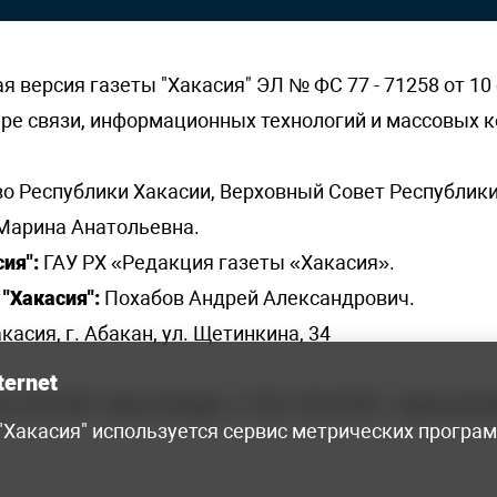
версия газеты "Хакасия" ЭЛ № ФС 77 - 71258 от 10 
ере связи, информационных технологий и массовых
о Республики Хакасии, Верховный Совет Республики
Марина Анатольевна.
ия":
ГАУ РХ «Редакция газеты «Хакасия».
"Хакасия":
Похабов Андрей Александрович.
касия, г. Абакан, ул. Щетинкина, 34
ternet
я, 222-248 - бухгалтерия, +7 961 743 2230 - отдел рек
 "Хакасия" используется сервис метрических програ