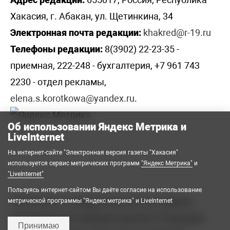
Хакасия, г. Абакан, ул. Щетинкина, 34
Электронная почта редакции:
khakred@r-19.ru
Телефоны редакции:
8(3902) 22-23-35 -
приемная, 222-248 - бухгалтерия, +7 961 743
2230 - отдел рекламы,
elena.s.korotkowa@yandex.ru
.
Об использовании Яндекс Метрика и
LiveInternet
На интернет-сайте "Электронная версия газеты "Хакасия"
используется сервис метрических программ
"Яндекс Метрика"
и
"LiveInternet"
Пользуясь интернет-сайтом Вы даёте согласие на использование
2008-2026 © Государственное автономное
метрической программы "Яндекс метрика" и LiveInternet
учреждение Республики Хакасия «Редакция
Принимаю