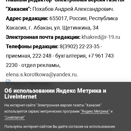
"Хакасия":
Похабов Андрей Александрович.
Адрес редакции:
655017, Россия, Республика
Хакасия, г. Абакан, ул. Щетинкина, 34
Электронная почта редакции:
khakred@r-19.ru
Телефоны редакции:
8(3902) 22-23-35 -
приемная, 222-248 - бухгалтерия, +7 961 743
2230 - отдел рекламы,
elena.s.korotkowa@yandex.ru
.
Об использовании Яндекс Метрика и
LiveInternet
На интернет-сайте "Электронная версия газеты "Хакасия"
используется сервис метрических программ
"Яндекс Метрика"
и
"LiveInternet"
Пользуясь интернет-сайтом Вы даёте согласие на использование