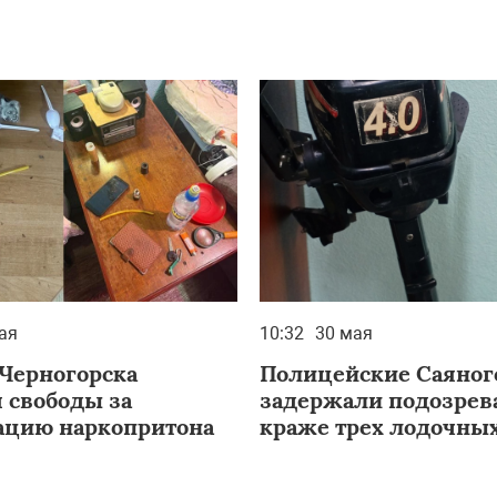
ая
10:32
30 мая
Черногорска
Полицейские Саяног
 свободы за
задержали подозрев
ацию наркопритона
краже трех лодочны
моторов