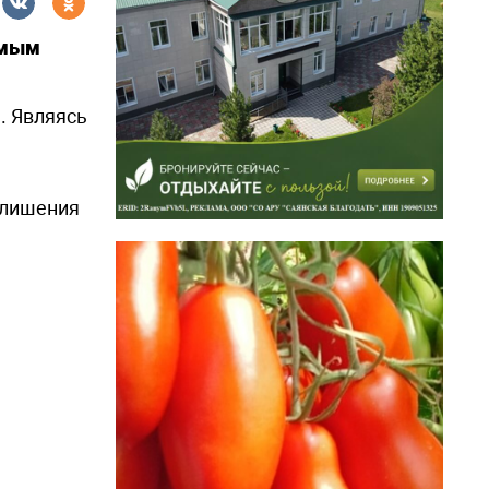
имым
. Являясь
 лишения