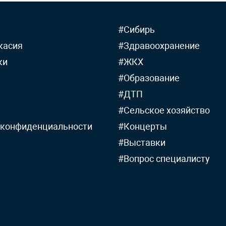
#Сибирь
касия
#Здравоохранение
ки
#ЖКХ
#Образование
#ДТП
#Сельское хозяйство
 конфиденциальности
#Концерты
#Выставки
#Вопрос специалисту