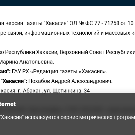
версия газеты "Хакасия" ЭЛ № ФС 77 - 71258 от 10 
ере связи, информационных технологий и массовых
о Республики Хакасии, Верховный Совет Республики
Марина Анатольевна.
ия":
ГАУ РХ «Редакция газеты «Хакасия».
"Хакасия":
Похабов Андрей Александрович.
касия, г. Абакан, ул. Щетинкина, 34
ternet
я, 222-248 - бухгалтерия, +7 961 743 2230 - отдел рек
 "Хакасия" используется сервис метрических програ