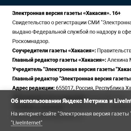
Электронная версия газеты «Хакасия». 16+
Свидетельство о регистрации СМИ "Электронная 
выдано Федеральной службой по надзору в сф
Роскомнадзор.
Соучредители газеты «Хакасия»:
Правительств
Главный редактор газеты «Хакасия»:
Алехина 
Учредитель "Электронная версия газеты "Хакас
Главный редактор "Электронная версия газеты 
Адрес редакции:
655017, Россия, Республика Ха
Электронная почта редакции:
khakred@r-19.ru
Об использовании Яндекс Метрика и LiveIn
Телефоны редакции:
8(3902) 22-23-35 - приемна
На интернет-сайте "Электронная версия газеты
elena.s.korotkowa@yandex.ru
.
"LiveInternet"