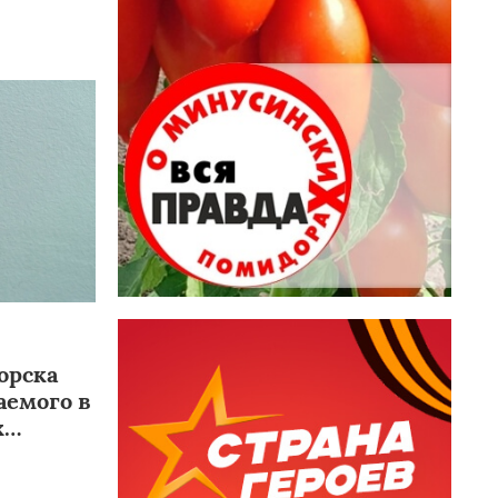
орска
аемого в
х