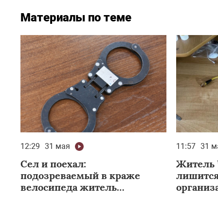
Материалы по теме
12:29
31 мая
11:57
31 м
Сел и поехал:
Житель 
подозреваемый в краже
лишится
велосипеда житель
организ
Минусинска задержан в
Абакане