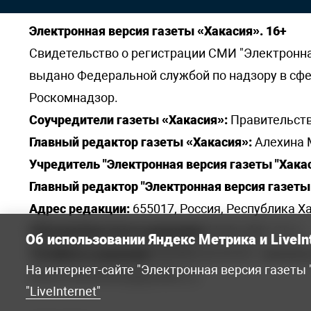
Электронная версия газеты «Хакасия». 16+
Свидетельство о регистрации СМИ "Электронная 
выдано Федеральной службой по надзору в сф
Роскомнадзор.
Соучредители газеты «Хакасия»:
Правительств
Главный редактор газеты «Хакасия»:
Алехина 
Учредитель "Электронная версия газеты "Хакас
Главный редактор "Электронная версия газеты 
Адрес редакции:
655017, Россия, Республика Ха
Электронная почта редакции:
khakred@r-19.ru
Об использовании Яндекс Метрика и LiveIn
Телефоны редакции:
8(3902) 22-23-35 - приемна
На интернет-сайте "Электронная версия газеты
elena.s.korotkowa@yandex.ru
.
"LiveInternet"