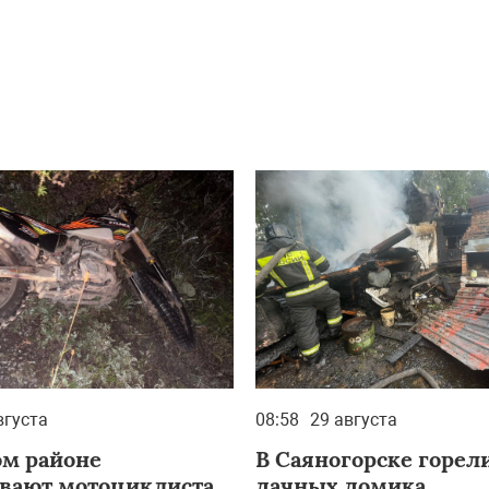
вгуста
08:58
29 августа
ом районе
В Саяногорске горел
вают мотоциклиста,
дачных домика