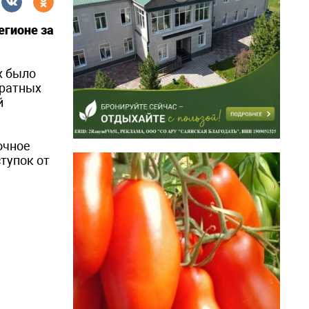
егионе за
х было
дратных
й
очное
тупок от