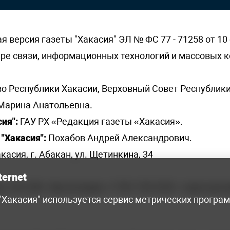
версия газеты "Хакасия" ЭЛ № ФС 77 - 71258 от 10 
ере связи, информационных технологий и массовых
о Республики Хакасии, Верховный Совет Республики
Марина Анатольевна.
ия":
ГАУ РХ «Редакция газеты «Хакасия».
"Хакасия":
Похабов Андрей Александрович.
касия, г. Абакан, ул. Щетинкина, 34
ternet
я, 222-248 - бухгалтерия, +7 961 743 2230 - отдел рек
 "Хакасия" используется сервис метрических програ