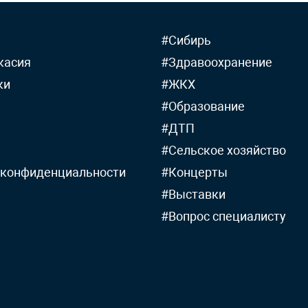
#Сибирь
касия
#Здравоохранение
ки
#ЖКХ
#Образование
#ДТП
#Сельское хозяйство
 конфиденциальности
#Концерты
#Выставки
#Вопрос специалисту