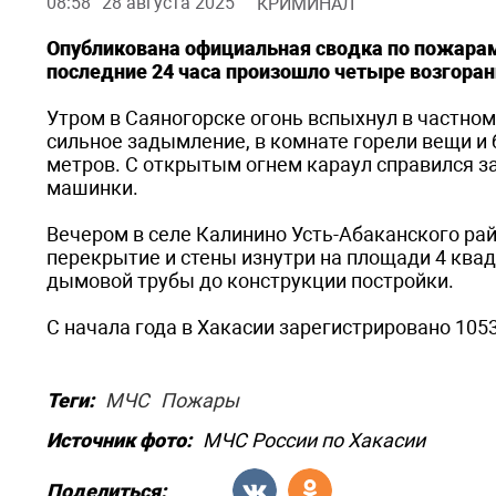
08:58
28 августа 2025
КРИМИНАЛ
Опубликована официальная сводка по пожарам 
последние 24 часа произошло четыре возгора
Утром в Саяногорске огонь вспыхнул в частно
сильное задымление, в комнате горели вещи и
метров. С открытым огнем караул справился з
машинки.
Вечером в селе Калинино Усть-Абаканского ра
перекрытие и стены изнутри на площади 4 квад
дымовой трубы до конструкции постройки.
С начала года в Хакасии зарегистрировано 105
Теги:
МЧС
Пожары
Источник фото:
МЧС России по Хакасии
Поделиться: