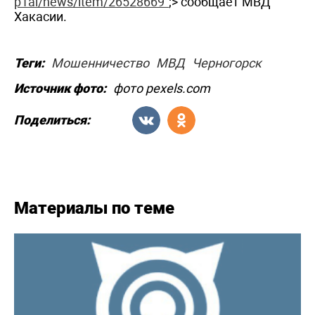
p1ai/news/item/26528669"
;> сообщает МВД
Хакасии.
Теги:
Мошенничество
МВД
Черногорск
Источник фото:
фото pexels.com
Поделиться:
Материалы по теме