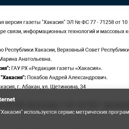
версия газеты "Хакасия" ЭЛ № ФС 77 - 71258 от 10 
ере связи, информационных технологий и массовых
о Республики Хакасии, Верховный Совет Республики
Марина Анатольевна.
ия":
ГАУ РХ «Редакция газеты «Хакасия».
"Хакасия":
Похабов Андрей Александрович.
касия, г. Абакан, ул. Щетинкина, 34
ternet
я, 222-248 - бухгалтерия, +7 961 743 2230 - отдел рек
 "Хакасия" используется сервис метрических програ