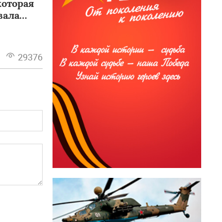
которая
вала
29376