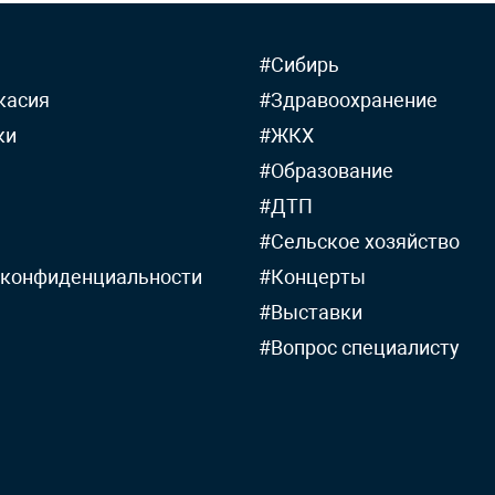
#Сибирь
касия
#Здравоохранение
ки
#ЖКХ
#Образование
#ДТП
#Сельское хозяйство
 конфиденциальности
#Концерты
#Выставки
#Вопрос специалисту