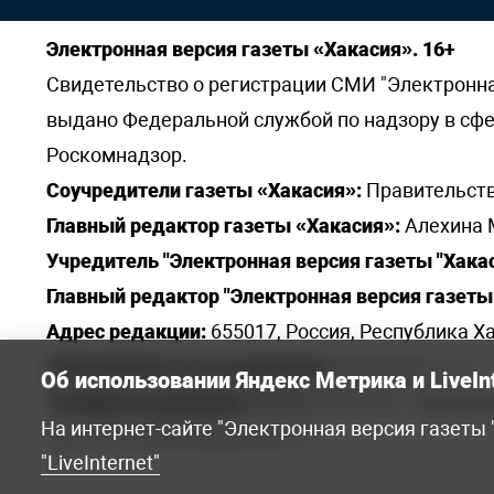
Электронная версия газеты «Хакасия». 16+
Свидетельство о регистрации СМИ "Электронная 
выдано Федеральной службой по надзору в сф
Роскомнадзор.
Соучредители газеты «Хакасия»:
Правительств
Главный редактор газеты «Хакасия»:
Алехина 
Учредитель "Электронная версия газеты "Хакас
Главный редактор "Электронная версия газеты 
Адрес редакции:
655017, Россия, Республика Ха
Электронная почта редакции:
khakred@r-19.ru
Об использовании Яндекс Метрика и LiveIn
Телефоны редакции:
8(3902) 22-23-35 - приемна
На интернет-сайте "Электронная версия газеты
elena.s.korotkowa@yandex.ru
.
"LiveInternet"