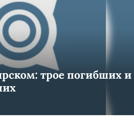
рском: трое погибших и
ших