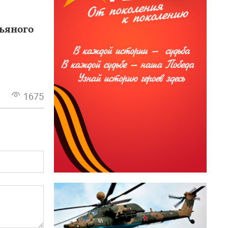
ьяного
1675