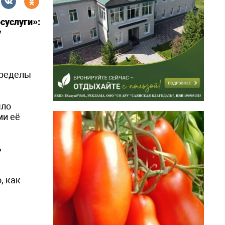
суслуги»:
у
пределы
ыло
ми её
ь
, как