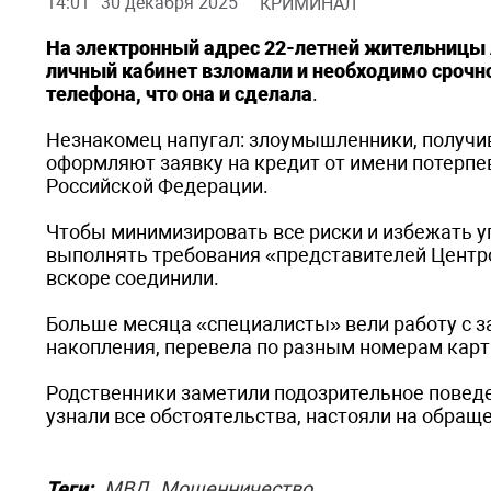
14:01
30 декабря 2025
КРИМИНАЛ
На электронный адрес 22-летней жительницы А
личный кабинет взломали и необходимо срочно
телефона, что она и сделала
.
Незнакомец напугал: злоумышленники, получив
оформляют заявку на кредит от имени потерп
Российской Федерации.
Чтобы минимизировать все риски и избежать у
выполнять требования «представителей Центро
вскоре соединили.
Больше месяца «специалисты» вели работу с за
накопления, перевела по разным номерам карт 
Родственники заметили подозрительное поведен
узнали все обстоятельства, настояли на обращ
Теги:
МВД
Мошенничество