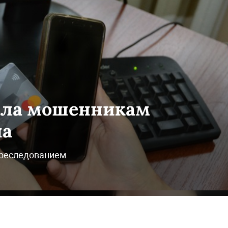
дала мошенникам
на
преследованием