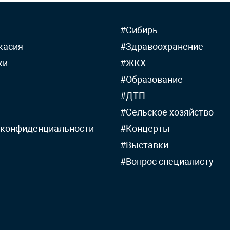
#Сибирь
касия
#Здравоохранение
ки
#ЖКХ
#Образование
#ДТП
#Сельское хозяйство
 конфиденциальности
#Концерты
#Выставки
#Вопрос специалисту