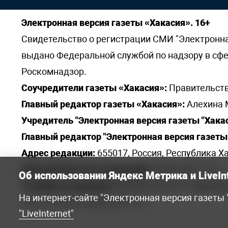
Электронная версия газеты «Хакасия». 16+
Свидетельство о регистрации СМИ "Электронная 
выдано Федеральной службой по надзору в сф
Роскомнадзор.
Соучредители газеты «Хакасия»:
Правительств
Главный редактор газеты «Хакасия»:
Алехина 
Учредитель "Электронная версия газеты "Хакас
Главный редактор "Электронная версия газеты 
Адрес редакции:
655017, Россия, Республика Ха
Электронная почта редакции:
khakred@r-19.ru
Об использовании Яндекс Метрика и LiveIn
Телефоны редакции:
8(3902) 22-23-35 - приемна
На интернет-сайте "Электронная версия газеты
elena.s.korotkowa@yandex.ru
.
"LiveInternet"