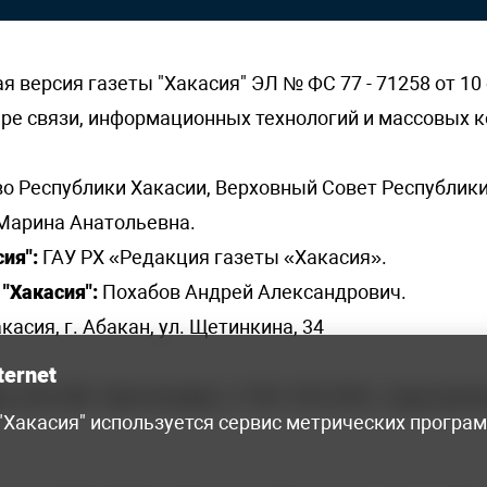
версия газеты "Хакасия" ЭЛ № ФС 77 - 71258 от 10 
ере связи, информационных технологий и массовых
о Республики Хакасии, Верховный Совет Республики
Марина Анатольевна.
ия":
ГАУ РХ «Редакция газеты «Хакасия».
"Хакасия":
Похабов Андрей Александрович.
касия, г. Абакан, ул. Щетинкина, 34
ternet
я, 222-248 - бухгалтерия, +7 961 743 2230 - отдел рек
 "Хакасия" используется сервис метрических програ