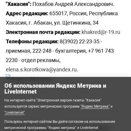
"Хакасия":
Похабов Андрей Александрович.
Адрес редакции:
655017, Россия, Республика
Хакасия, г. Абакан, ул. Щетинкина, 34
Электронная почта редакции:
khakred@r-19.ru
Телефоны редакции:
8(3902) 22-23-35 -
приемная, 222-248 - бухгалтерия, +7 961 743
2230 - отдел рекламы,
elena.s.korotkowa@yandex.ru
.
Об использовании Яндекс Метрика и
LiveInternet
На интернет-сайте "Электронная версия газеты "Хакасия"
используется сервис метрических программ
"Яндекс Метрика"
и
"LiveInternet"
Пользуясь интернет-сайтом Вы даёте согласие на использование
2008-2026 © Государственное автономное
метрической программы "Яндекс метрика" и LiveInternet