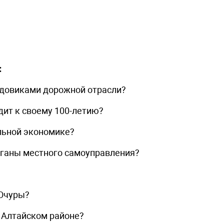
:
едовиками дорожной отрасли?
дит к своему 100-летию?
альной экономике?
органы местного самоуправления?
 Очуры?
в Алтайском районе?