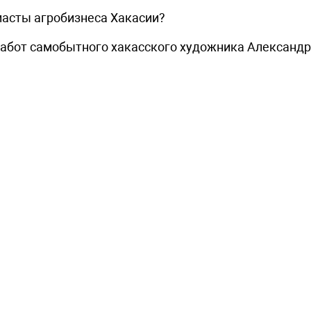
иасты агробизнеса Хакасии?
 работ самобытного хакасского художника Александ