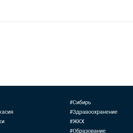
#Сибирь
касия
#Здравоохранение
ки
#ЖКХ
#Образование