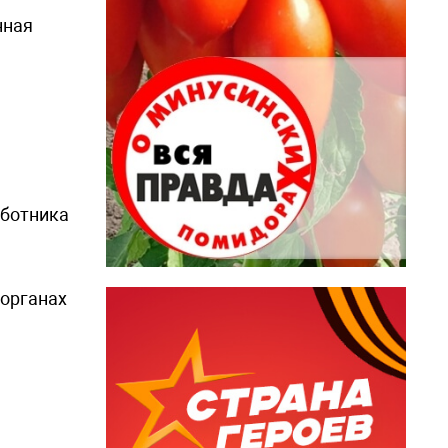
нная
аботника
органах