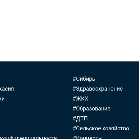
#Сибирь
касия
#Здравоохранение
ки
#ЖКХ
#Образование
#ДТП
#Сельское хозяйство
 конфиденциальности
#Концерты