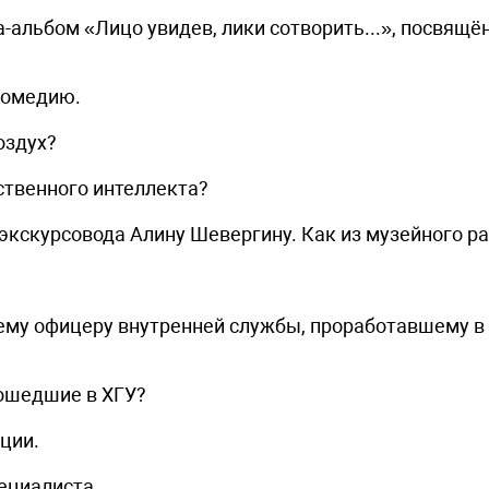
-альбом «Лицо увидев, лики сотворить...», посвящё
комедию.
оздух?
ственного интеллекта?
 экскурсовода Алину Шевергину. Как из музейного р
му офицеру внутренней службы, проработавшему в 
ошедшие в ХГУ?
ции.
ециалиста.