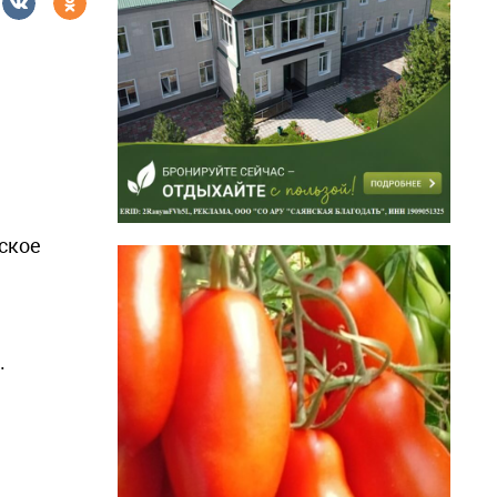
ское
.