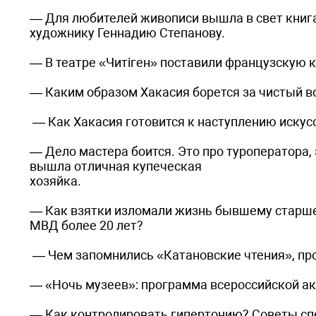
— Для любителей живописи вышла в свет книга
художнику Геннадию Степанову.
— В театре «Читiген» поставили французскую 
— Каким образом Хакасия борется за чистый в
— Как Хакасия готовится к наступлению искус
— Дело мастера боится. Это про туроператора,
вышла отличная купеческая
хозяйка.
— Как взятки изломали жизнь бывшему старше
МВД более 20 лет?
— Чем запомнились «Катановские чтения», пр
— «Ночь музеев»: программа всероссийской ак
— Как контролировать гипертонию? Советы сп