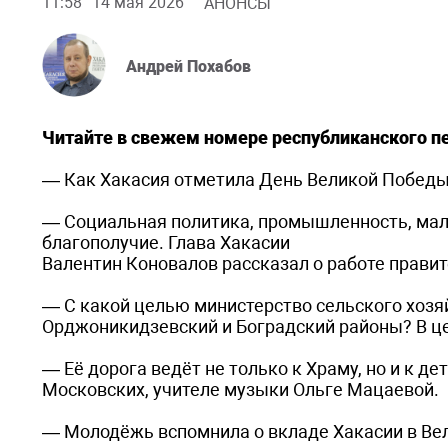
11:58
14 мая 2026
АНОНСЫ
Андрей Похабов
Читайте в свежем номере республиканского пе
— Как Хакасия отметила День Великой Побед
— Социальная политика, промышленность, мал
благополучие. Глава Хакасии
Валентин Коновалов рассказал о работе правите
— С какой целью министерство сельского хозя
Орджоникидзевский и Боградский районы? В ц
— Её дорога ведёт не только к Храму, но и к д
Московских, учителе музыки Ольге Мацаевой.
— Молодёжь вспомнила о вкладе Хакасии в Вел